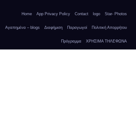
Home
App Privacy Policy
Contact
logo
Star- Photos
Αγαπημένα – blogs
Διαφήμιση
Παραγωγοί
Πολιτική Απορρήτου
Πρόγραμμα
ΧΡΗΣΙΜΑ ΤΗΛΕΦΩΝΑ