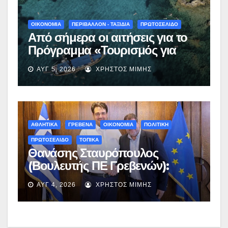
ΟΙΚΟΝΟΜΙΑ
ΠΕΡΙΒΑΛΛΟΝ - ΤΑΞΙΔΙΑ
ΠΡΩΤΟΣΕΛΙΔΟ
Από σήμερα οι αιτήσεις για το
Πρόγραμμα «Τουρισμός για
Όλους 2026-2027» – Πότε λήγει
ΑΥΓ 5, 2026
ΧΡΉΣΤΟΣ ΜΊΜΗΣ
η προσθεσμία
ΑΘΛΗΤΙΚΑ
ΓΡΕΒΕΝΑ
ΟΙΚΟΝΟΜΙΑ
ΠΟΛΙΤΙΚΗ
ΠΡΩΤΟΣΕΛΙΔΟ
ΤΟΠΙΚΑ
Θανάσης Σταυρόπουλος
(Βουλευτής ΠΕ Γρεβενών):
Έκτακτη χρηματοδότηση
ΑΥΓ 4, 2026
ΧΡΉΣΤΟΣ ΜΊΜΗΣ
400.000€ για επιπλέον
εργασίες στο Δημοτικό Στάδιο
Γρεβενών «Μίλτος Τεντόγλου»