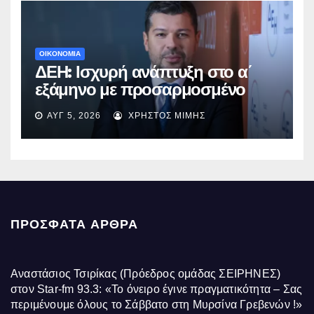
ΟΙΚΟΝΟΜΙΑ
ΔΕΗ: Ισχυρή ανάπτυξη στο α΄
εξάμηνο με προσαρμοσμένο
EBITDA στα €1,2 δισ.
ΑΥΓ 5, 2026
ΧΡΉΣΤΟΣ ΜΊΜΗΣ
ΠΡΌΣΦΑΤΑ ΆΡΘΡΑ
Αναστάσιος Τσιρίκας (Πρόεδρος ομάδας ΣΕΙΡΗΝΕΣ)
στον Star-fm 93.3: «Το όνειρο έγινε πραγματικότητα – Σας
περιμένουμε όλους το Σάββατο στη Μυρσίνα Γρεβενών !»