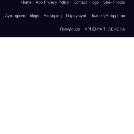
Home
App Privacy Policy
Contact
logo
Star- Photos
Αγαπημένα – blogs
Διαφήμιση
Παραγωγοί
Πολιτική Απορρήτου
Πρόγραμμα
ΧΡΗΣΙΜΑ ΤΗΛΕΦΩΝΑ