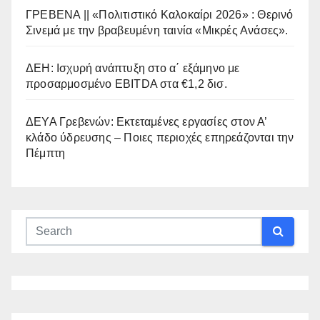
ΓΡΕΒΕΝΑ || «Πολιτιστικό Καλοκαίρι 2026» : Θερινό
Σινεμά με την βραβευμένη ταινία «Μικρές Ανάσες».
ΔΕΗ: Ισχυρή ανάπτυξη στο α΄ εξάμηνο με
προσαρμοσμένο EBITDA στα €1,2 δισ.
ΔΕΥΑ Γρεβενών: Εκτεταμένες εργασίες στον Α’
κλάδο ύδρευσης – Ποιες περιοχές επηρεάζονται την
Πέμπτη