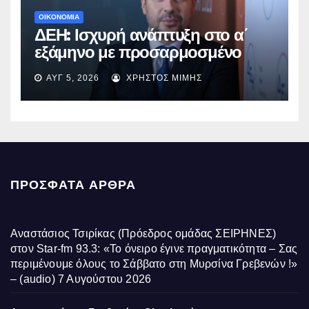
ΟΙΚΟΝΟΜΙΑ
ΔΕΗ: Ισχυρή ανάπτυξη στο α΄
εξάμηνο με προσαρμοσμένο
EBITDA στα €1,2 δισ.
ΑΥΓ 5, 2026
ΧΡΉΣΤΟΣ ΜΊΜΗΣ
ΠΡΌΣΦΑΤΑ ΆΡΘΡΑ
Αναστάσιος Τσιρίκας (Πρόεδρος ομάδας ΣΕΙΡΗΝΕΣ)
στον Star-fm 93.3: «Το όνειρο έγινε πραγματικότητα – Σας
περιμένουμε όλους το Σάββατο στη Μυρσίνα Γρεβενών !»
– (audio)
7 Αυγούστου 2026