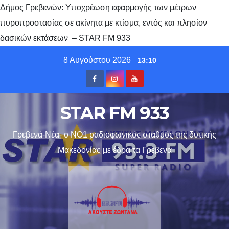
Δήμος Γρεβενών: Υποχρέωση εφαρμογής των μέτρων
πυροπροστασίας σε ακίνητα με κτίσμα, εντός και πλησίον
δασικών εκτάσεων – STAR FM 933
Skip
8 Αυγούστου 2026
13:10
to
content
STAR FM 933
Γρεβενά-Νέα- ο ΝΟ1 ραδιοφωνικός σταθμός της δυτικής
Μακεδονίας με έδρα τα Γρεβενα