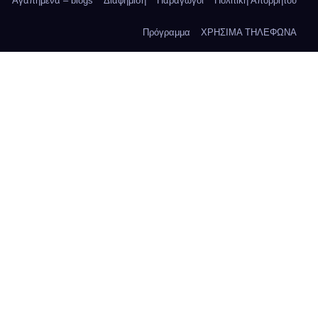
Αγαπημένα – blogs
Διαφήμιση
Παραγωγοί
Πολιτική Απορρήτου
Πρόγραμμα
ΧΡΗΣΙΜΑ ΤΗΛΕΦΩΝΑ