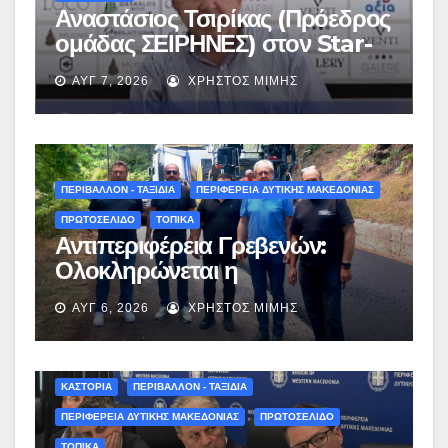
Αναστάσιος Τσιρίκας (Πρόεδρος
ομάδας ΣΕΙΡΗΝΕΣ) στον Star-
fm 93.3: «Το όνειρο έγινε
ΑΥΓ 7, 2026
ΧΡΉΣΤΟΣ ΜΊΜΗΣ
πραγματικότητα – Σας
περιμένουμε όλους το Σάββατο
στη Μυρσίνα Γρεβενών !» –
(audio)
ΠΕΡΙΒΑΛΛΟΝ - ΤΑΞΙΔΙΑ
ΠΕΡΙΦΕΡΕΙΑ ΔΥΤΙΚΗΣ ΜΑΚΕΔΟΝΙΑΣ
ΠΡΩΤΟΣΕΛΙΔΟ
ΤΟΠΙΚΑ
Αντιπεριφέρεια Γρεβενών:
Ολοκληρώνεται η
ασφαλτόστρωση της οδού
ΑΥΓ 6, 2026
ΧΡΉΣΤΟΣ ΜΊΜΗΣ
Περιβόλι – Αβδέλλα
ΚΑΣΤΟΡΙΑ
ΠΕΡΙΒΑΛΛΟΝ - ΤΑΞΙΔΙΑ
ΠΕΡΙΦΕΡΕΙΑ ΔΥΤΙΚΗΣ ΜΑΚΕΔΟΝΙΑΣ
ΠΡΩΤΟΣΕΛΙΔΟ
ΤΟΠΙΚΑ