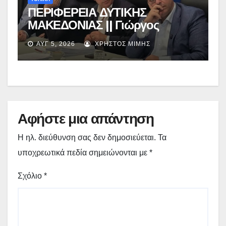
ΠΕΡΙΦΕΡΕΙΑ ΔΥΤΙΚΗΣ
ΜΑΚΕΔΟΝΙΑΣ || Γιώργος
Αμανατίδης για Φράγμα
ΑΥΓ 5, 2026
ΧΡΉΣΤΟΣ ΜΊΜΗΣ
Νεστορίου: «Η δέσμευσή μας
γίνεται πράξη με εξασφαλισμένη
χρηματοδότηση»
Αφήστε μια απάντηση
Η ηλ. διεύθυνση σας δεν δημοσιεύεται.
Τα
υποχρεωτικά πεδία σημειώνονται με
*
Σχόλιο
*