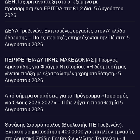
ΔΕΗ: Ισχυρή ανάπτυξη στο α΄ εξάμηνο με
προσαρμοσμένο EBITDA στα €1,2 δισ.
5 Αυγούστου
2026
ΔΕΥΑ Γρεβενών: Εκτεταμένες εργασίες στον Α’ κλάδο
ύδρευσης – Ποιες περιοχές επηρεάζονται την Πέμπτη
5
Αυγούστου 2026
ΠΕΡΙΦΕΡΕΙΑ ΔΥΤΙΚΗΣ ΜΑΚΕΔΟΝΙΑΣ || Γιώργος
Αμανατίδης για Φράγμα Νεστορίου: «Η δέσμευσή μας
γίνεται πράξη με εξασφαλισμένη χρηματοδότηση»
5
Αυγούστου 2026
Από σήμερα οι αιτήσεις για το Πρόγραμμα «Τουρισμός
για Όλους 2026-2027» – Πότε λήγει η προσθεσμία
5
Αυγούστου 2026
Θανάσης Σταυρόπουλος (Βουλευτής ΠΕ Γρεβενών):
Έκτακτη χρηματοδότηση 400.000€ για επιπλέον εργασίες
στο Δημοτικό Στάδιο Γρεβενών «Μίλτος Τεντόγλου»
4