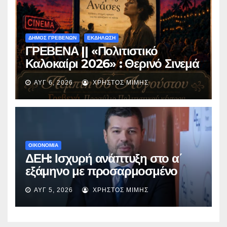
ΔΗΜΟΣ ΓΡΕΒΕΝΩΝ
ΕΚΔΗΛΩΣΗ
ΓΡΕΒΕΝΑ || «Πολιτιστικό
Καλοκαίρι 2026» : Θερινό Σινεμά
με την βραβευμένη ταινία
ΑΥΓ 6, 2026
ΧΡΉΣΤΟΣ ΜΊΜΗΣ
«Μικρές Ανάσες».
ΟΙΚΟΝΟΜΙΑ
ΔΕΗ: Ισχυρή ανάπτυξη στο α΄
εξάμηνο με προσαρμοσμένο
EBITDA στα €1,2 δισ.
ΑΥΓ 5, 2026
ΧΡΉΣΤΟΣ ΜΊΜΗΣ