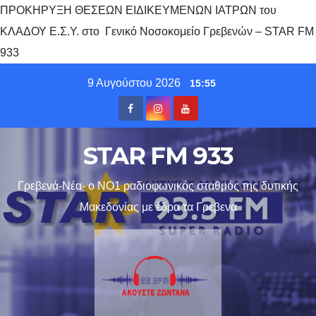
ΠΡΟΚΗΡΥΞΗ ΘΕΣΕΩΝ ΕΙΔΙΚΕΥΜΕΝΩΝ ΙΑΤΡΩΝ του
ΚΛΑΔΟΥ Ε.Σ.Υ. στο Γενικό Νοσοκομείο Γρεβενών – STAR FM
933
Skip
9 Αυγούστου 2026
15:55
to
content
STAR FM 933
Γρεβενά-Νέα- ο ΝΟ1 ραδιοφωνικός σταθμός της δυτικής
Μακεδονίας με έδρα τα Γρεβενα