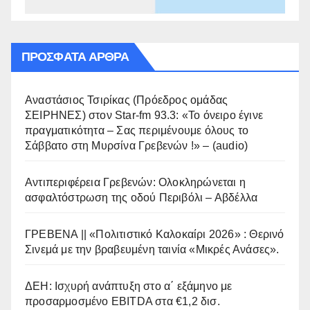
ΠΡΌΣΦΑΤΑ ΆΡΘΡΑ
Αναστάσιος Τσιρίκας (Πρόεδρος ομάδας
ΣΕΙΡΗΝΕΣ) στον Star-fm 93.3: «Το όνειρο έγινε
πραγματικότητα – Σας περιμένουμε όλους το
Σάββατο στη Μυρσίνα Γρεβενών !» – (audio)
Αντιπεριφέρεια Γρεβενών: Ολοκληρώνεται η
ασφαλτόστρωση της οδού Περιβόλι – Αβδέλλα
ΓΡΕΒΕΝΑ || «Πολιτιστικό Καλοκαίρι 2026» : Θερινό
Σινεμά με την βραβευμένη ταινία «Μικρές Ανάσες».
ΔΕΗ: Ισχυρή ανάπτυξη στο α΄ εξάμηνο με
προσαρμοσμένο EBITDA στα €1,2 δισ.