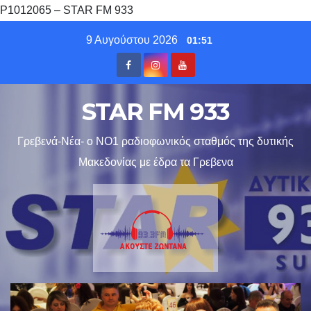
P1012065 – STAR FM 933
Skip
9 Αυγούστου 2026
01:51
to
content
STAR FM 933
Γρεβενά-Νέα- ο ΝΟ1 ραδιοφωνικός σταθμός της δυτικής
Μακεδονίας με έδρα τα Γρεβενα