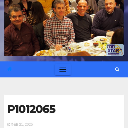
P1012065
ΦΕΒ 21, 2025