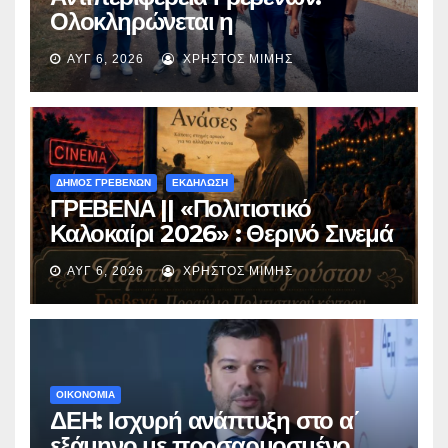
Ολοκληρώνεται η
ασφαλτόστρωση της οδού
ΑΥΓ 6, 2026
ΧΡΉΣΤΟΣ ΜΊΜΗΣ
Περιβόλι – Αβδέλλα
ΔΗΜΟΣ ΓΡΕΒΕΝΩΝ
ΕΚΔΗΛΩΣΗ
ΓΡΕΒΕΝΑ || «Πολιτιστικό
Καλοκαίρι 2026» : Θερινό Σινεμά
με την βραβευμένη ταινία
ΑΥΓ 6, 2026
ΧΡΉΣΤΟΣ ΜΊΜΗΣ
«Μικρές Ανάσες».
ΟΙΚΟΝΟΜΙΑ
ΔΕΗ: Ισχυρή ανάπτυξη στο α΄
εξάμηνο με προσαρμοσμένο