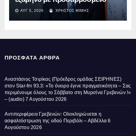
EBITDA στα €1,2 δισ.
ΑΥΓ 5, 2026
ΧΡΉΣΤΟΣ ΜΊΜΗΣ
ΠΡΌΣΦΑΤΑ ΆΡΘΡΑ
Αναστάσιος Τσιρίκας (Πρόεδρος ομάδας ΣΕΙΡΗΝΕΣ)
στον Star-fm 93.3: «Το όνειρο έγινε πραγματικότητα – Σας
περιμένουμε όλους το Σάββατο στη Μυρσίνα Γρεβενών !»
– (audio)
7 Αυγούστου 2026
Αντιπεριφέρεια Γρεβενών: Ολοκληρώνεται η
ασφαλτόστρωση της οδού Περιβόλι – Αβδέλλα
6
Αυγούστου 2026