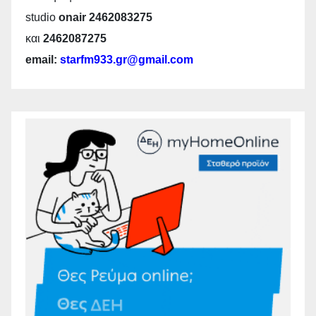
studio
onair 2462083275
και
2462087275
email:
starfm933.gr@gmail.com