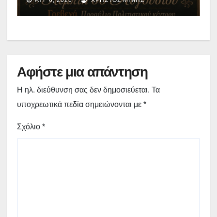
ΑΥΓ 6, 2026
ΧΡΉΣΤΟΣ ΜΊΜΗΣ
«Μικρές Ανάσες».
Αφήστε μια απάντηση
Η ηλ. διεύθυνση σας δεν δημοσιεύεται.
Τα
υποχρεωτικά πεδία σημειώνονται με
*
Σχόλιο
*