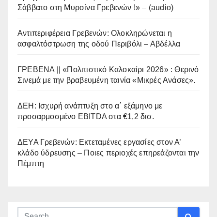
Σάββατο στη Μυρσίνα Γρεβενών !» – (audio)
Αντιπεριφέρεια Γρεβενών: Ολοκληρώνεται η
ασφαλτόστρωση της οδού Περιβόλι – Αβδέλλα
ΓΡΕΒΕΝΑ || «Πολιτιστικό Καλοκαίρι 2026» : Θερινό
Σινεμά με την βραβευμένη ταινία «Μικρές Ανάσες».
ΔΕΗ: Ισχυρή ανάπτυξη στο α΄ εξάμηνο με
προσαρμοσμένο EBITDA στα €1,2 δισ.
ΔΕΥΑ Γρεβενών: Εκτεταμένες εργασίες στον Α’
κλάδο ύδρευσης – Ποιες περιοχές επηρεάζονται την
Πέμπτη