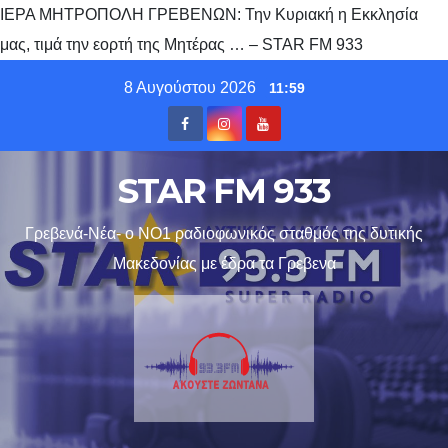
ΙΕΡΑ ΜΗΤΡΟΠΟΛΗ ΓΡΕΒΕΝΩΝ: Την Κυριακή η Εκκλησία
μας, τιμά την εορτή της Μητέρας … – STAR FM 933
Skip
8 Αυγούστου 2026
11:59
to
content
STAR FM 933
Γρεβενά-Νέα- ο ΝΟ1 ραδιοφωνικός σταθμός της δυτικής
Μακεδονίας με έδρα τα Γρεβενα