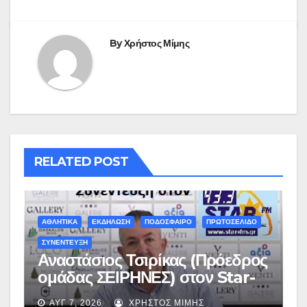
By
Χρήστος Μίμης
RELATED POST
ΑΘΛΗΤΙΚΑ
ΕΚΔΗΛΩΣΗ
ΠΟΔΟΣΦΑΙΡΟ
ΠΡΩΤΟΣΕΛΙΔΟ
ΣΥΝΕΝΤΕΥΞΗ
Αναστάσιος Τσιρίκας (Πρόεδρος
ομάδας ΣΕΙΡΗΝΕΣ) στον Star-
fm 93.3: «Το όνειρο έγινε
ΑΥΓ 7, 2026
ΧΡΉΣΤΟΣ ΜΊΜΗΣ