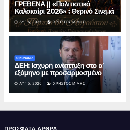
ΓΡΕΒΕΝΑ || «Πολιτιστικό
Καλοκαίρι 2026» : Θερινό Σινεμά
με την βραβευμένη ταινία
ΑΥΓ 6, 2026
ΧΡΉΣΤΟΣ ΜΊΜΗΣ
«Μικρές Ανάσες».
ΟΙΚΟΝΟΜΙΑ
ΔΕΗ: Ισχυρή ανάπτυξη στο α΄
εξάμηνο με προσαρμοσμένο
EBITDA στα €1,2 δισ.
ΑΥΓ 5, 2026
ΧΡΉΣΤΟΣ ΜΊΜΗΣ
ΠΡΌΣΦΑΤΑ ΆΡΘΡΑ