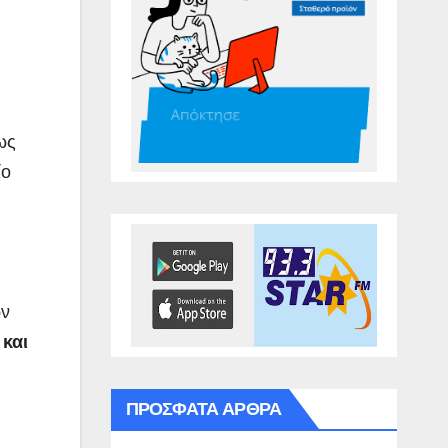
ως
ίο
ων
 και
ΠΡΌΣΦΑΤΑ ΆΡΘΡΑ