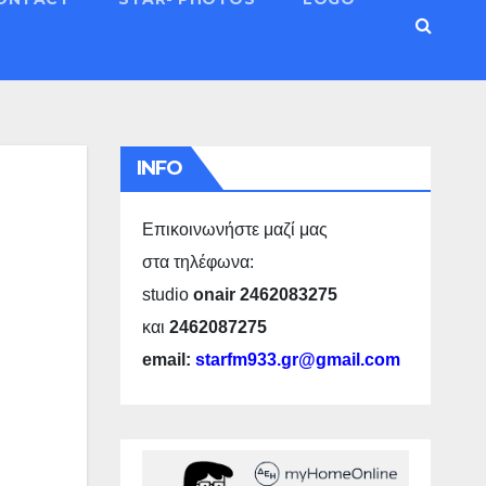
INFO
Επικοινωνήστε μαζί μας
στα τηλέφωνα:
studio
onair 2462083275
και
2462087275
email:
starfm933.gr@gmail.com