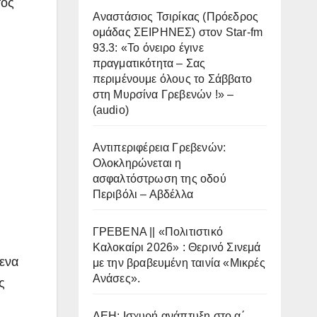
τος
Αναστάσιος Τσιρίκας (Πρόεδρος
ομάδας ΣΕΙΡΗΝΕΣ) στον Star-fm
93.3: «Το όνειρο έγινε
πραγματικότητα – Σας
περιμένουμε όλους το Σάββατο
στη Μυρσίνα Γρεβενών !» –
(audio)
Αντιπεριφέρεια Γρεβενών:
Ολοκληρώνεται η
ασφαλτόστρωση της οδού
Περιβόλι – Αβδέλλα
ΓΡΕΒΕΝΑ || «Πολιτιστικό
Καλοκαίρι 2026» : Θερινό Σινεμά
μενα
με την βραβευμένη ταινία «Μικρές
Ανάσες».
ς
ΔΕΗ: Ισχυρή ανάπτυξη στο α΄