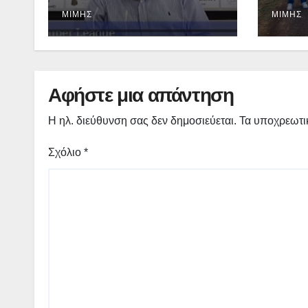
fm 93.3: «Το όνειρο
ασφα
έγινε πραγματικότητα
οδού
ΜΊΜΗΣ
ΜΊΜΗΣ
– Σας περιμένουμε
Αβδέ
όλους το Σάββατο στη
Μυρσίνα Γρεβενών !»
– (audio)
Αφήστε μια απάντηση
Η ηλ. διεύθυνση σας δεν δημοσιεύεται.
Τα υποχρεωτι
Σχόλιο
*