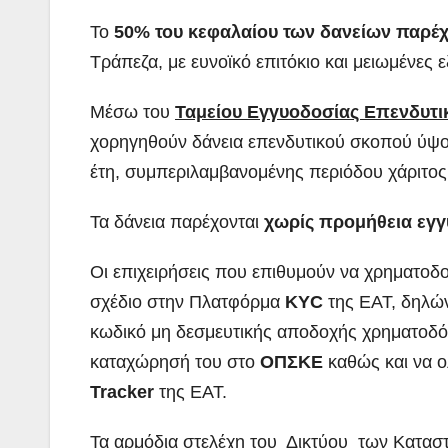
Το
50% του κεφαλαίου των δανείων παρέχ
Τράπεζα, με ευνοϊκό επιτόκιο και μειωμένες 
Μέσω του
Ταμείου Εγγυοδοσίας Επενδυτι
χορηγηθούν δάνεια επενδυτικού σκοπού ύψ
έτη, συμπεριλαμβανομένης περιόδου χάριτος
Τα δάνεια παρέχονται
χωρίς προμήθεια εγ
Οι επιχειρήσεις που επιθυμούν να χρηματοδ
σχέδιο στην Πλατφόρμα
KYC
της ΕΑΤ, δηλών
κωδικό μη δεσμευτικής αποδοχής χρηματοδ
καταχώρησή του στο
ΟΠΣΚΕ
καθώς και να 
Tracker
της ΕΑΤ.
Τα αρμόδια στελέχη του Δικτύου των Καταστ