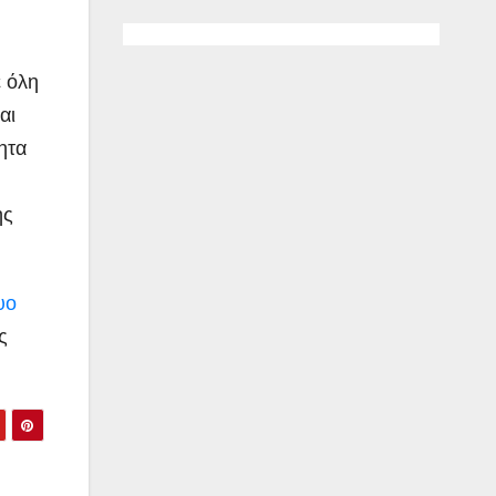
 όλη
αι
ητα
ης
υο
ς