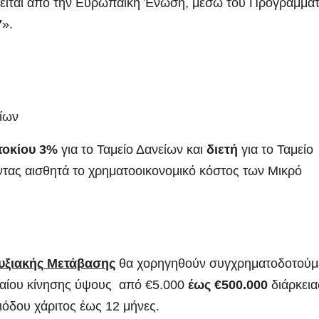
τείται από την Ευρωπαϊκή Ένωση, μέσω του Προγράμμα
7
».
ίων
τοκίου 3%
για το Ταμείο Δανείων και
διετή
για το Ταμείο
τας αισθητά το χρηματοοικονομικό κόστος των Μικρό
τυξιακής Μετάβασης
θα χορηγηθούν συγχρηματοδοτού
αλαίου κίνησης ύψους από €5.000
έως €500.000
διάρκεια
όδου χάριτος έως 12 μήνες.