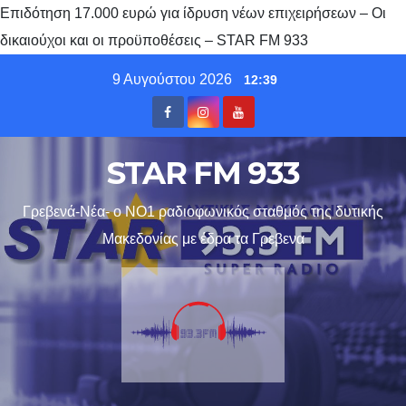
Επιδότηση 17.000 ευρώ για ίδρυση νέων επιχειρήσεων – Οι
δικαιούχοι και οι προϋποθέσεις – STAR FM 933
Skip
9 Αυγούστου 2026
12:39
to
content
STAR FM 933
Γρεβενά-Νέα- ο ΝΟ1 ραδιοφωνικός σταθμός της δυτικής
Μακεδονίας με έδρα τα Γρεβενα