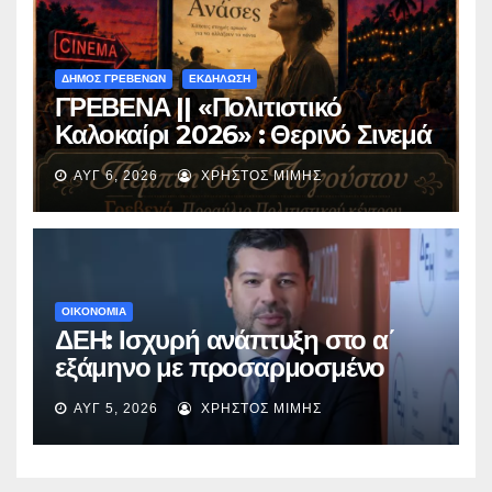
ΔΗΜΟΣ ΓΡΕΒΕΝΩΝ
ΕΚΔΗΛΩΣΗ
ΓΡΕΒΕΝΑ || «Πολιτιστικό
Καλοκαίρι 2026» : Θερινό Σινεμά
με την βραβευμένη ταινία
ΑΥΓ 6, 2026
ΧΡΉΣΤΟΣ ΜΊΜΗΣ
«Μικρές Ανάσες».
ΟΙΚΟΝΟΜΙΑ
ΔΕΗ: Ισχυρή ανάπτυξη στο α΄
εξάμηνο με προσαρμοσμένο
EBITDA στα €1,2 δισ.
ΑΥΓ 5, 2026
ΧΡΉΣΤΟΣ ΜΊΜΗΣ