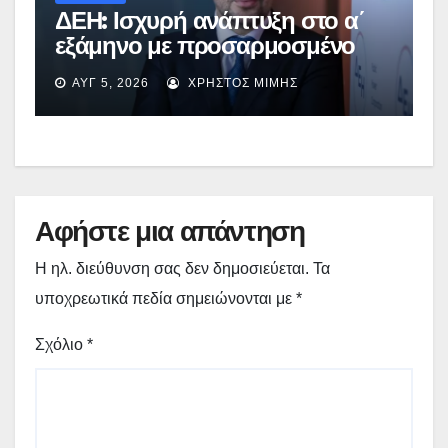
ΔΕΗ: Ισχυρή ανάπτυξη στο α΄
εξάμηνο με προσαρμοσμένο
EBITDA στα €1,2 δισ.
ΑΥΓ 5, 2026
ΧΡΉΣΤΟΣ ΜΊΜΗΣ
Αφήστε μια απάντηση
Η ηλ. διεύθυνση σας δεν δημοσιεύεται.
Τα
υποχρεωτικά πεδία σημειώνονται με
*
Σχόλιο
*