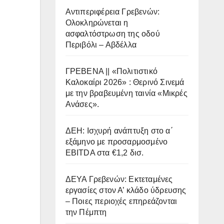
Αντιπεριφέρεια Γρεβενών:
Ολοκληρώνεται η
ασφαλτόστρωση της οδού
Περιβόλι – Αβδέλλα
ΓΡΕΒΕΝΑ || «Πολιτιστικό
Καλοκαίρι 2026» : Θερινό Σινεμά
με την βραβευμένη ταινία «Μικρές
Ανάσες».
ΔΕΗ: Ισχυρή ανάπτυξη στο α΄
εξάμηνο με προσαρμοσμένο
EBITDA στα €1,2 δισ.
ΔΕΥΑ Γρεβενών: Εκτεταμένες
εργασίες στον Α’ κλάδο ύδρευσης
– Ποιες περιοχές επηρεάζονται
την Πέμπτη