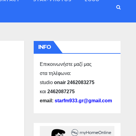
INFO
Επικοινωνήστε μαζί μας
στα τηλέφωνα:
studio
onair 2462083275
και
2462087275
email:
starfm933.gr@gmail.com