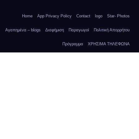
Home
App Privacy Policy
Contact
logo
Star- Photos
Αγαπημένα – blogs
Διαφήμιση
Παραγωγοί
Πολιτική Απορρήτου
Πρόγραμμα
ΧΡΗΣΙΜΑ ΤΗΛΕΦΩΝΑ