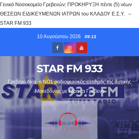
Γενικό Νοσοκομείο Γρεβενών: ΠΡΟΚΗΡΥΞΗ πέντε (5) νέων
ΘΕΣΕΩΝ ΕΙΔΙΚΕΥΜΕΝΩΝ ΙΑΤΡΩΝ του ΚΛΑΔΟΥ Ε.Σ.Υ. –
STAR FM 933
Skip
10 Αυγούστου 2026
09:13
to
content
STAR FM 933
Γρεβενά-Νέα- ο ΝΟ1 ραδιοφωνικός σταθμός της δυτικής
Μακεδονίας με έδρα τα Γρεβενα