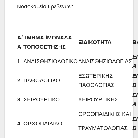
Νοσοκομείο Γρεβενών:
Α/
ΤΜΗΜΑ /ΜΟΝΑΔΑ
ΕΙΔΙΚΟΤΗΤΑ
Β
Α
ΤΟΠΟΘΕΤΗΣΗΣ
Ε
1
ΑΝΑΙΣΘΗΣΙΟΛΟΓΙΚΟ
ΑΝΑΙΣΘΗΣΙΟΛΟΓΙΑΣ
Α
ΕΣΩΤΕΡΙΚΗΣ
Ε
2
ΠΑΘΟΛΟΓΙΚΟ
ΠΑΘΟΛΟΓΙΑΣ
Β
Ε
3
ΧΕΙΡΟΥΡΓΙΚΟ
ΧΕΙΡΟΥΡΓΙΚΗΣ
Α
ΟΡΘΟΠΑΙΔΙΚΗΣ ΚΑΙ
Ε
4
ΟΡΘΟΠΑΙΔΙΚΟ
ΤΡΑΥΜΑΤΟΛΟΓΙΑΣ
Β