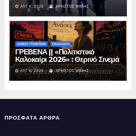
ασφαλτόστρωση της οδού
ΑΥΓ 6, 2026
ΧΡΉΣΤΟΣ ΜΊΜΗΣ
Περιβόλι – Αβδέλλα
ΔΗΜΟΣ ΓΡΕΒΕΝΩΝ
ΕΚΔΗΛΩΣΗ
ΓΡΕΒΕΝΑ || «Πολιτιστικό
Καλοκαίρι 2026» : Θερινό Σινεμά
με την βραβευμένη ταινία
ΑΥΓ 6, 2026
ΧΡΉΣΤΟΣ ΜΊΜΗΣ
«Μικρές Ανάσες».
ΠΡΌΣΦΑΤΑ ΆΡΘΡΑ