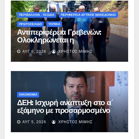
ΠΕΡΙΒΑΛΛΟΝ - ΤΑΞΙΔΙΑ
ΠΕΡΙΦΕΡΕΙΑ ΔΥΤΙΚΗΣ ΜΑΚΕΔΟΝΙΑΣ
ΠΡΩΤΟΣΕΛΙΔΟ
ΤΟΠΙΚΑ
Αντιπεριφέρεια Γρεβενών:
Ολοκληρώνεται η
ασφαλτόστρωση της οδού
ΑΥΓ 6, 2026
ΧΡΉΣΤΟΣ ΜΊΜΗΣ
Περιβόλι – Αβδέλλα
ΟΙΚΟΝΟΜΙΑ
ΔΕΗ: Ισχυρή ανάπτυξη στο α΄
εξάμηνο με προσαρμοσμένο
EBITDA στα €1,2 δισ.
ΑΥΓ 5, 2026
ΧΡΉΣΤΟΣ ΜΊΜΗΣ