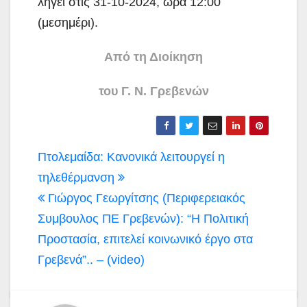
λήγει στις 31-10-2024, ώρα 12:00
(μεσημέρι).
Από τη Διοίκηση
του Γ. Ν. Γρεβενών
Πλοήγηση
Πτολεμαίδα: Κανονικά λειτουργεί η
άρθρων
τηλεθέρμανση
Γιώργος Γεωργίτσης (Περιφερειακός
Συμβουλος ΠΕ Γρεβενών): “Η Πολιτική
Προστασία, επιτελεί κοινωνικό έργο στα
Γρεβενά”.. – (video)