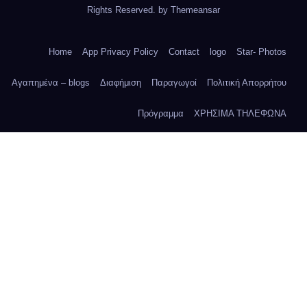
Rights Reserved. by
Themeansar
Home
App Privacy Policy
Contact
logo
Star- Photos
Αγαπημένα – blogs
Διαφήμιση
Παραγωγοί
Πολιτική Απορρήτου
Πρόγραμμα
ΧΡΗΣΙΜΑ ΤΗΛΕΦΩΝΑ