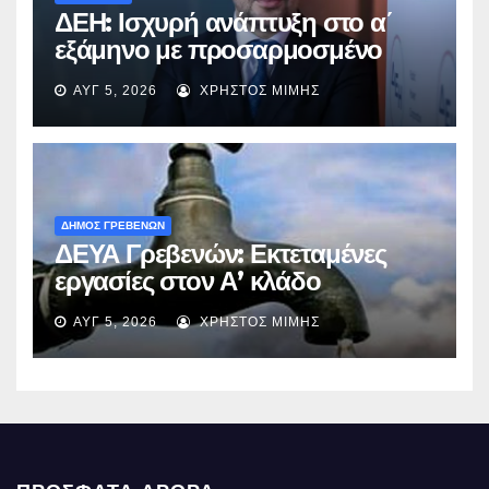
ΔΕΗ: Ισχυρή ανάπτυξη στο α΄
εξάμηνο με προσαρμοσμένο
EBITDA στα €1,2 δισ.
ΑΥΓ 5, 2026
ΧΡΉΣΤΟΣ ΜΊΜΗΣ
ΔΗΜΟΣ ΓΡΕΒΕΝΩΝ
ΔΕΥΑ Γρεβενών: Εκτεταμένες
εργασίες στον Α’ κλάδο
ύδρευσης – Ποιες περιοχές
ΑΥΓ 5, 2026
ΧΡΉΣΤΟΣ ΜΊΜΗΣ
επηρεάζονται την Πέμπτη