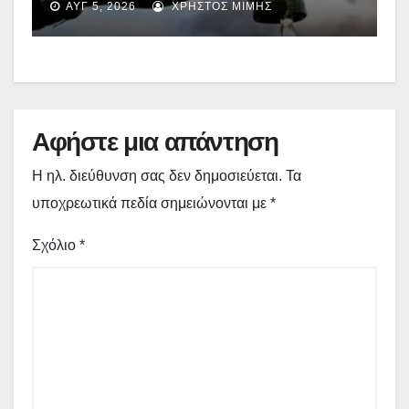
ΑΥΓ 5, 2026
ΧΡΉΣΤΟΣ ΜΊΜΗΣ
επηρεάζονται την Πέμπτη
Αφήστε μια απάντηση
Η ηλ. διεύθυνση σας δεν δημοσιεύεται.
Τα
υποχρεωτικά πεδία σημειώνονται με
*
Σχόλιο
*