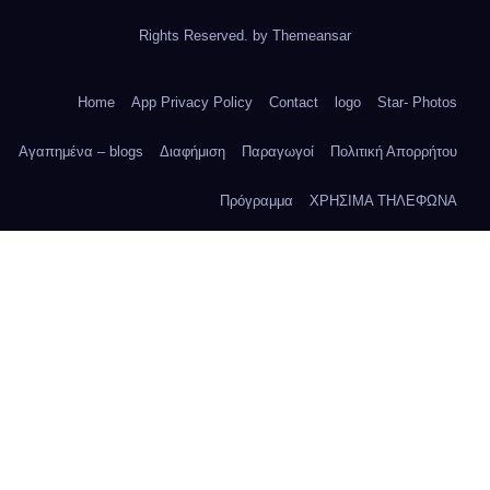
Rights Reserved. by
Themeansar
Home
App Privacy Policy
Contact
logo
Star- Photos
Αγαπημένα – blogs
Διαφήμιση
Παραγωγοί
Πολιτική Απορρήτου
Πρόγραμμα
ΧΡΗΣΙΜΑ ΤΗΛΕΦΩΝΑ