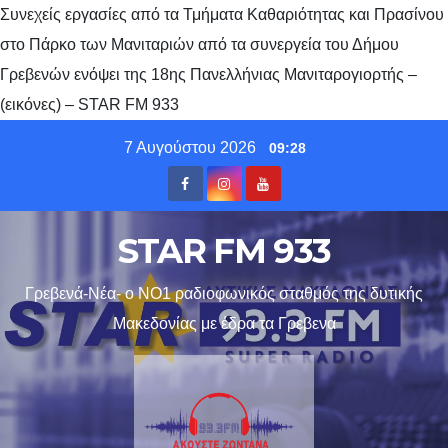
Συνεχείς εργασίες από τα Τμήματα Καθαριότητας και Πρασίνου
στο Πάρκο των Μανιταριών από τα συνεργεία του Δήμου
Γρεβενών ενόψει της 18ης Πανελλήνιας Μανιταρογιορτής –
(εικόνες) – STAR FM 933
Skip
7 Αυγούστου 2026
09:28
to
content
STAR FM 933
Γρεβενά-Νέα- ο ΝΟ1 ραδιοφωνικός σταθμός της δυτικής
Μακεδονίας με έδρα τα Γρεβενα