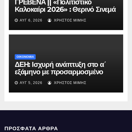
ΓΡΕΒΕΝΑ || «Πολιτιστικό
Καλοκαίρι 2026» : Θερινό Σινεμά
με την βραβευμένη ταινία
ΑΥΓ 6, 2026
ΧΡΉΣΤΟΣ ΜΊΜΗΣ
«Μικρές Ανάσες».
ΟΙΚΟΝΟΜΙΑ
ΔΕΗ: Ισχυρή ανάπτυξη στο α΄
εξάμηνο με προσαρμοσμένο
EBITDA στα €1,2 δισ.
ΑΥΓ 5, 2026
ΧΡΉΣΤΟΣ ΜΊΜΗΣ
ΠΡΌΣΦΑΤΑ ΆΡΘΡΑ