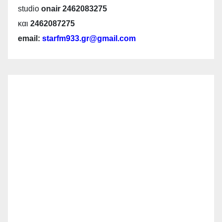
studio
onair 2462083275
και
2462087275
email:
starfm933.gr@gmail.com