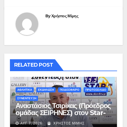
By
Χρήστος Μίμης
RELATED POST
ΑΘΛΗΤΙΚΑ
ΕΚΔΗΛΩΣΗ
ΠΟΔΟΣΦΑΙΡΟ
ΠΡΩΤΟΣΕΛΙΔΟ
ΣΥΝΕΝΤΕΥΞΗ
Αναστάσιος Τσιρίκας (Πρόεδρος
ομάδας ΣΕΙΡΗΝΕΣ) στον Star-
fm 93.3: «Το όνειρο έγινε
ΑΥΓ 7, 2026
ΧΡΉΣΤΟΣ ΜΊΜΗΣ
πραγματικότητα – Σας