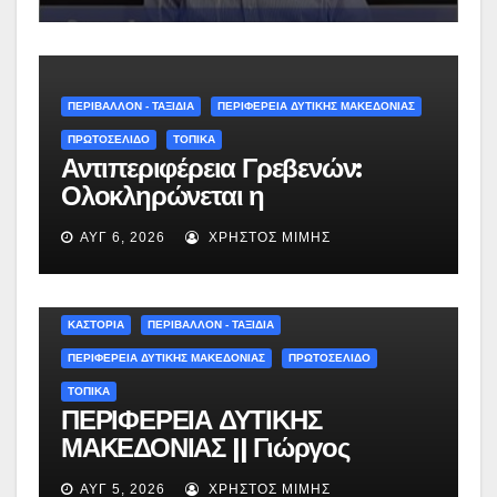
περιμένουμε όλους το Σάββατο
στη Μυρσίνα Γρεβενών !» –
(audio)
ΠΕΡΙΒΑΛΛΟΝ - ΤΑΞΙΔΙΑ
ΠΕΡΙΦΕΡΕΙΑ ΔΥΤΙΚΗΣ ΜΑΚΕΔΟΝΙΑΣ
ΠΡΩΤΟΣΕΛΙΔΟ
ΤΟΠΙΚΑ
Αντιπεριφέρεια Γρεβενών:
Ολοκληρώνεται η
ασφαλτόστρωση της οδού
ΑΥΓ 6, 2026
ΧΡΉΣΤΟΣ ΜΊΜΗΣ
Περιβόλι – Αβδέλλα
ΚΑΣΤΟΡΙΑ
ΠΕΡΙΒΑΛΛΟΝ - ΤΑΞΙΔΙΑ
ΠΕΡΙΦΕΡΕΙΑ ΔΥΤΙΚΗΣ ΜΑΚΕΔΟΝΙΑΣ
ΠΡΩΤΟΣΕΛΙΔΟ
ΤΟΠΙΚΑ
ΠΕΡΙΦΕΡΕΙΑ ΔΥΤΙΚΗΣ
ΜΑΚΕΔΟΝΙΑΣ || Γιώργος
Αμανατίδης για Φράγμα
ΑΥΓ 5, 2026
ΧΡΉΣΤΟΣ ΜΊΜΗΣ