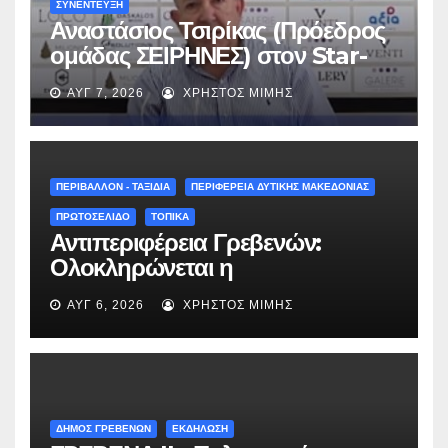
ΣΥΝΕΝΤΕΥΞΗ
Αναστάσιος Τσιρίκας (Πρόεδρος
ομάδας ΣΕΙΡΗΝΕΣ) στον Star-
fm 93.3: «Το όνειρο έγινε
ΑΥΓ 7, 2026
ΧΡΉΣΤΟΣ ΜΊΜΗΣ
πραγματικότητα – Σας
περιμένουμε όλους το Σάββατο
στη Μυρσίνα Γρεβενών !» –
(audio)
ΠΕΡΙΒΑΛΛΟΝ - ΤΑΞΙΔΙΑ
ΠΕΡΙΦΕΡΕΙΑ ΔΥΤΙΚΗΣ ΜΑΚΕΔΟΝΙΑΣ
ΠΡΩΤΟΣΕΛΙΔΟ
ΤΟΠΙΚΑ
Αντιπεριφέρεια Γρεβενών:
Ολοκληρώνεται η
ασφαλτόστρωση της οδού
ΑΥΓ 6, 2026
ΧΡΉΣΤΟΣ ΜΊΜΗΣ
Περιβόλι – Αβδέλλα
ΔΗΜΟΣ ΓΡΕΒΕΝΩΝ
ΕΚΔΗΛΩΣΗ