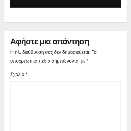
Νεστορίου: «Η δέσμευσή μας
γίνεται πράξη με εξασφαλισμένη
χρηματοδότηση»
Αφήστε μια απάντηση
Η ηλ. διεύθυνση σας δεν δημοσιεύεται.
Τα
υποχρεωτικά πεδία σημειώνονται με
*
Σχόλιο
*