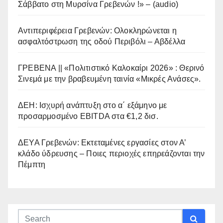
Σάββατο στη Μυρσίνα Γρεβενών !» – (audio)
Αντιπεριφέρεια Γρεβενών: Ολοκληρώνεται η
ασφαλτόστρωση της οδού Περιβόλι – Αβδέλλα
ΓΡΕΒΕΝΑ || «Πολιτιστικό Καλοκαίρι 2026» : Θερινό
Σινεμά με την βραβευμένη ταινία «Μικρές Ανάσες».
ΔΕΗ: Ισχυρή ανάπτυξη στο α΄ εξάμηνο με
προσαρμοσμένο EBITDA στα €1,2 δισ.
ΔΕΥΑ Γρεβενών: Εκτεταμένες εργασίες στον Α’
κλάδο ύδρευσης – Ποιες περιοχές επηρεάζονται την
Πέμπτη