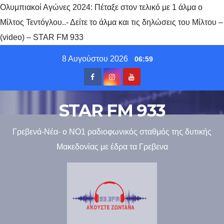
Ολυμπιακοί Αγώνες 2024: Πέταξε στον τελικό με 1 άλμα ο
Μίλτος Τεντόγλου..- Δείτε το άλμα και τις δηλώσεις του Μίλτου –
(video) – STAR FM 933
Skip
8 Αυγούστου 2026
06:59
to
content
STAR FM 933
Γρεβενά-Νέα- ο ΝΟ1 ραδιοφωνικός σταθμός της δυτικής
Μακεδονίας με έδρα τα Γρεβενα