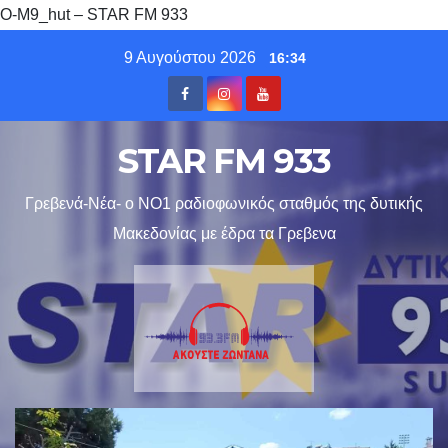
O-M9_hut – STAR FM 933
Skip
9 Αυγούστου 2026
16:34
to
content
STAR FM 933
Γρεβενά-Νέα- ο ΝΟ1 ραδιοφωνικός σταθμός της δυτικής
Μακεδονίας με έδρα τα Γρεβενα