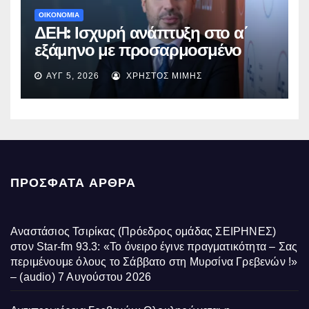
ΟΙΚΟΝΟΜΙΑ
ΔΕΗ: Ισχυρή ανάπτυξη στο α΄
εξάμηνο με προσαρμοσμένο
EBITDA στα €1,2 δισ.
ΑΥΓ 5, 2026
ΧΡΉΣΤΟΣ ΜΊΜΗΣ
ΠΡΌΣΦΑΤΑ ΆΡΘΡΑ
Αναστάσιος Τσιρίκας (Πρόεδρος ομάδας ΣΕΙΡΗΝΕΣ)
στον Star-fm 93.3: «Το όνειρο έγινε πραγματικότητα – Σας
περιμένουμε όλους το Σάββατο στη Μυρσίνα Γρεβενών !»
– (audio)
7 Αυγούστου 2026