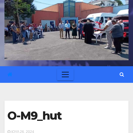
O-M9_hut
ΙΟΎΛ 26, 2024