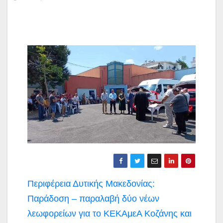
Πλοήγηση
Περιφέρεια Δυτικής Μακεδονίας:
άρθρων
Παράδοση – παραλαβή δύο νέων
λεωφορείων για το ΚΕΚΑμεΑ Κοζάνης και