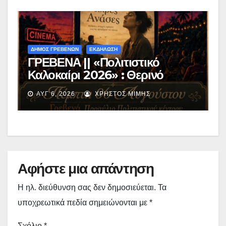
ΔΗΜΟΣ ΓΡΕΒΕΝΩΝ
ΕΚΔΗΛΩΣΗ
ΓΡΕΒΕΝΑ || «Πολιτιστικό
Καλοκαίρι 2026» : Θερινό
Σινεμά με την βραβευμένη ταινία
ΑΥΓ 6, 2026
ΧΡΉΣΤΟΣ ΜΊΜΗΣ
«Μικρές Ανάσες».
Αφήστε μια απάντηση
Η ηλ. διεύθυνση σας δεν δημοσιεύεται.
Τα
υποχρεωτικά πεδία σημειώνονται με
*
Σχόλιο
*