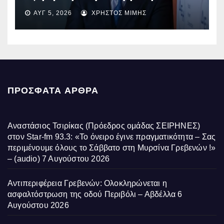
EBITDA στα €1,2 δισ.
ΑΥΓ 5, 2026
ΧΡΉΣΤΟΣ ΜΊΜΗΣ
ΠΡΌΣΦΑΤΑ ΆΡΘΡΑ
Αναστάσιος Τσιρίκας (Πρόεδρος ομάδας ΣΕΙΡΗΝΕΣ)
στον Star-fm 93.3: «Το όνειρο έγινε πραγματικότητα – Σας
περιμένουμε όλους το Σάββατο στη Μυρσίνα Γρεβενών !»
– (audio)
7 Αυγούστου 2026
Αντιπεριφέρεια Γρεβενών: Ολοκληρώνεται η
ασφαλτόστρωση της οδού Περιβόλι – Αβδέλλα
6
Αυγούστου 2026