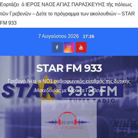
Εορτάζει ὁ ΙΕΡΟΣ ΝΑΟΣ ΑΓΙΑΣ ΠΑΡΑΣΚΕΥΗΣ τῆς πόλεως
τῶν Γρεβενῶν – Δείτε το πρόγραμμα των ακολουθιών – STAR
FM 933
Skip
7 Αυγούστου 2026
17:26
to
content
STAR FM 933
Γρεβενά-Νέα- ο ΝΟ1 ραδιοφωνικός σταθμός της δυτικής
Μακεδονίας με έδρα τα Γρεβενα