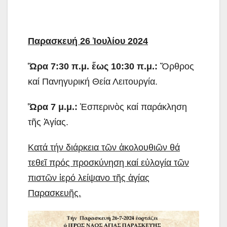
Παρασκευή 26 Ἰουλίου 2024
Ὥρα 7:30 π.μ. ἕως 10:30 π.μ.:
Ὄρθρος
καί Πανηγυρική Θεία Λειτουργία.
Ὥρα 7 μ.μ.:
Ἑσπερινὸς καί παράκληση
τῆς Ἁγίας.
Κατά τήν διάρκεια τῶν ἀκολουθιῶν θά
τεθεῖ πρός προσκύνηση καί εὐλογία τῶν
πιστῶν ἱερό λείψανο τῆς ἁγίας
Παρασκευῆς.