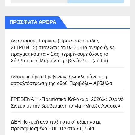
ΠΡΌΣΦΑΤΑ ΆΡΘΡΑ
Αναστάσιος Τσιρίκας (Πρόεδρος ομάδας
ΣΕΙΡΗΝΕΣ) στον Star-fm 93.3: «Το όνειρο έγινε
πραγματικότητα – Σας περιμένουμε όλους το
Σάββατο στη Μυρσίνα Γρεβενών !» – (audio)
Αντιπεριφέρεια Γρεβενών: Ολοκληρώνεται η
ασφαλτόστρωση της οδού Περιβόλι – Αβδέλλα
ΓΡΕΒΕΝΑ || «Πολιτιστικό Καλοκαίρι 2026» : Θερινό
Σινεμά με την βραβευμένη ταινία «Μικρές Ανάσες».
ΔΕΗ: Ισχυρή ανάπτυξη στο α΄ εξάμηνο με
προσαρμοσμένο EBITDA στα €1,2 δισ.