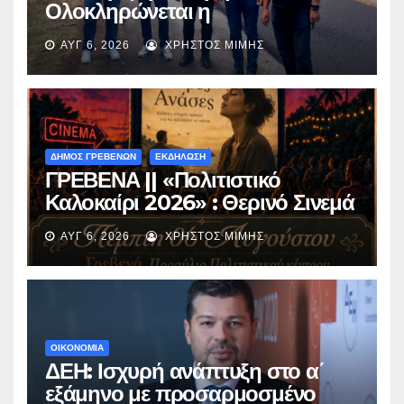
Ολοκληρώνεται η
ασφαλτόστρωση της οδού
ΑΥΓ 6, 2026
ΧΡΉΣΤΟΣ ΜΊΜΗΣ
Περιβόλι – Αβδέλλα
ΔΗΜΟΣ ΓΡΕΒΕΝΩΝ
ΕΚΔΗΛΩΣΗ
ΓΡΕΒΕΝΑ || «Πολιτιστικό
Καλοκαίρι 2026» : Θερινό Σινεμά
με την βραβευμένη ταινία
ΑΥΓ 6, 2026
ΧΡΉΣΤΟΣ ΜΊΜΗΣ
«Μικρές Ανάσες».
ΟΙΚΟΝΟΜΙΑ
ΔΕΗ: Ισχυρή ανάπτυξη στο α΄
εξάμηνο με προσαρμοσμένο