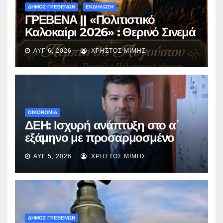
ΔΗΜΟΣ ΓΡΕΒΕΝΩΝ
ΕΚΔΗΛΩΣΗ
ΓΡΕΒΕΝΑ || «Πολιτιστικό
Καλοκαίρι 2026» : Θερινό Σινεμά
με την βραβευμένη ταινία
ΑΥΓ 6, 2026
ΧΡΉΣΤΟΣ ΜΊΜΗΣ
«Μικρές Ανάσες».
ΟΙΚΟΝΟΜΙΑ
ΔΕΗ: Ισχυρή ανάπτυξη στο α΄
εξάμηνο με προσαρμοσμένο
EBITDA στα €1,2 δισ.
ΑΥΓ 5, 2026
ΧΡΉΣΤΟΣ ΜΊΜΗΣ
ΔΗΜΟΣ ΓΡΕΒΕΝΩΝ