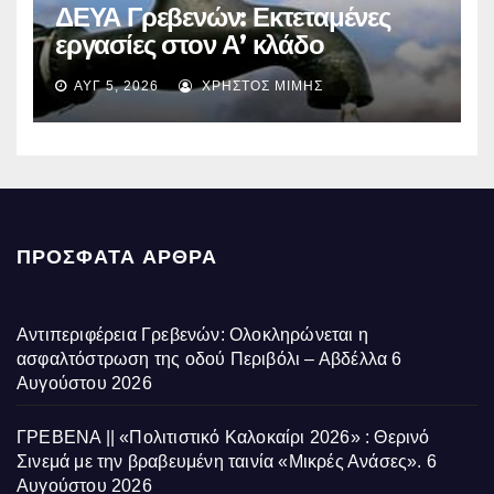
ΔΕΥΑ Γρεβενών: Εκτεταμένες
εργασίες στον Α’ κλάδο
ύδρευσης – Ποιες περιοχές
ΑΥΓ 5, 2026
ΧΡΉΣΤΟΣ ΜΊΜΗΣ
επηρεάζονται την Πέμπτη
ΠΡΌΣΦΑΤΑ ΆΡΘΡΑ
Αντιπεριφέρεια Γρεβενών: Ολοκληρώνεται η
ασφαλτόστρωση της οδού Περιβόλι – Αβδέλλα
6
Αυγούστου 2026
ΓΡΕΒΕΝΑ || «Πολιτιστικό Καλοκαίρι 2026» : Θερινό
Σινεμά με την βραβευμένη ταινία «Μικρές Ανάσες».
6
Αυγούστου 2026