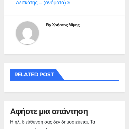
άρθρων
Δεσκάτης – (ονόματα)
By
Χρήστος Μίμης
RELATED POST
Αφήστε μια απάντηση
Η ηλ. διεύθυνση σας δεν δημοσιεύεται.
Τα