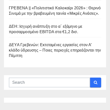
ΓΡΕΒΕΝΑ || «Πολιτιστικό Καλοκαίρι 2026» : Θερινό
Σινεμά με την βραβευμένη ταινία «Μικρές Ανάσες».
ΔΕΗ: Ισχυρή ανάπτυξη στο α΄ εξάμηνο με
προσαρμοσμένο EBITDA στα €1,2 δισ.
ΔΕΥΑ Γρεβενών: Εκτεταμένες εργασίες στον Α’
κλάδο ύδρευσης – Ποιες περιοχές επηρεάζονται την
Πέμπτη