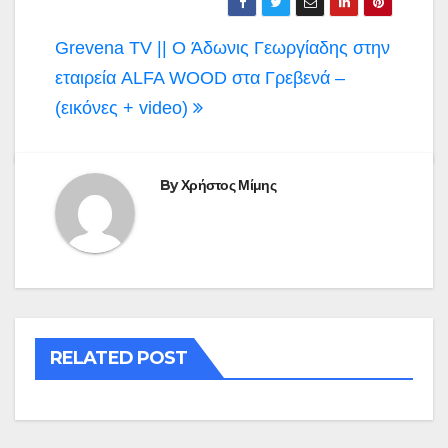
Πλοήγηση
Grevena TV || O Άδωνις Γεωργίαδης στην
άρθρων
εταιρεία ALFA WOOD στα Γρεβενά –
(εικόνες + video)
By
Χρήστος Μίμης
RELATED POST