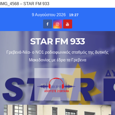
IMG_4568 – STAR FM 933
Skip
9 Αυγούστου 2026
19:27
to
content
STAR FM 933
Γρεβενά-Νέα- ο ΝΟ1 ραδιοφωνικός σταθμός της δυτικής
Μακεδονίας με έδρα τα Γρεβενα