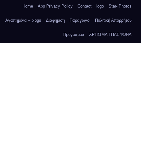
Home
App Privacy Policy
Contact
logo
Star- Photos
Αγαπημένα – blogs
Διαφήμιση
Παραγωγοί
Πολιτική Απορρήτου
Πρόγραμμα
ΧΡΗΣΙΜΑ ΤΗΛΕΦΩΝΑ