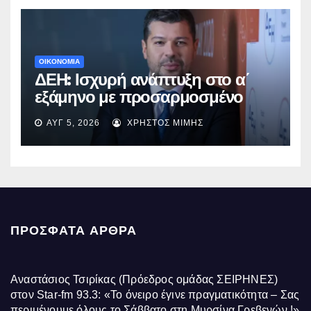
ΟΙΚΟΝΟΜΙΑ
ΔΕΗ: Ισχυρή ανάπτυξη στο α΄
εξάμηνο με προσαρμοσμένο
EBITDA στα €1,2 δισ.
ΑΥΓ 5, 2026
ΧΡΉΣΤΟΣ ΜΊΜΗΣ
ΠΡΌΣΦΑΤΑ ΆΡΘΡΑ
Αναστάσιος Τσιρίκας (Πρόεδρος ομάδας ΣΕΙΡΗΝΕΣ)
στον Star-fm 93.3: «Το όνειρο έγινε πραγματικότητα – Σας
περιμένουμε όλους το Σάββατο στη Μυρσίνα Γρεβενών !»