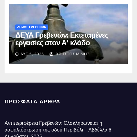
ΔΗΜΟΣ ΓΡΕΒΕΝΩΝ
ΔΕΥΑ Γρεβενών: Εκτεταμένες
εργασίες στον Α’ κλάδο
ύδρευσης – Ποιες περιοχές
ΑΥΓ 5, 2026
ΧΡΉΣΤΟΣ ΜΊΜΗΣ
επηρεάζονται την Πέμπτη
ΠΡΌΣΦΑΤΑ ΆΡΘΡΑ
Αντιπεριφέρεια Γρεβενών: Ολοκληρώνεται η
ασφαλτόστρωση της οδού Περιβόλι – Αβδέλλα
6
Αυγούστου 2026