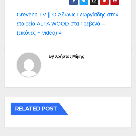
Πλοήγηση
Grevena TV || O Άδωνις Γεωργίαδης στην
άρθρων
εταιρεία ALFA WOOD στα Γρεβενά –
(εικόνες + video)
By
Χρήστος Μίμης
RELATED POST