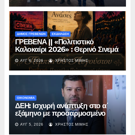
Περιβόλι – Αβδέλλα
ΔΗΜΟΣ ΓΡΕΒΕΝΩΝ
ΕΚΔΗΛΩΣΗ
ΓΡΕΒΕΝΑ || «Πολιτιστικό
Καλοκαίρι 2026» : Θερινό Σινεμά
με την βραβευμένη ταινία
ΑΥΓ 6, 2026
ΧΡΉΣΤΟΣ ΜΊΜΗΣ
«Μικρές Ανάσες».
ΟΙΚΟΝΟΜΙΑ
ΔΕΗ: Ισχυρή ανάπτυξη στο α΄
εξάμηνο με προσαρμοσμένο
EBITDA στα €1,2 δισ.
ΑΥΓ 5, 2026
ΧΡΉΣΤΟΣ ΜΊΜΗΣ