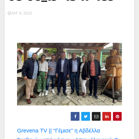
ΑΥΓ 6, 2023
Πλοήγηση
Grevena TV || “Γέμισε” η Αβδέλλα