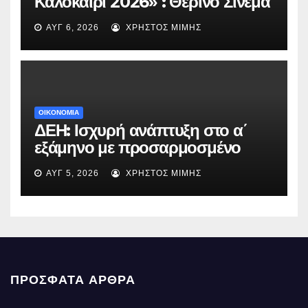
Καλοκαίρι 2026» : Θερινό Σινεμά
με την βραβευμένη ταινία
ΑΥΓ 6, 2026
ΧΡΉΣΤΟΣ ΜΊΜΗΣ
«Μικρές Ανάσες».
ΟΙΚΟΝΟΜΙΑ
ΔΕΗ: Ισχυρή ανάπτυξη στο α΄
εξάμηνο με προσαρμοσμένο
EBITDA στα €1,2 δισ.
ΑΥΓ 5, 2026
ΧΡΉΣΤΟΣ ΜΊΜΗΣ
ΠΡΌΣΦΑΤΑ ΆΡΘΡΑ