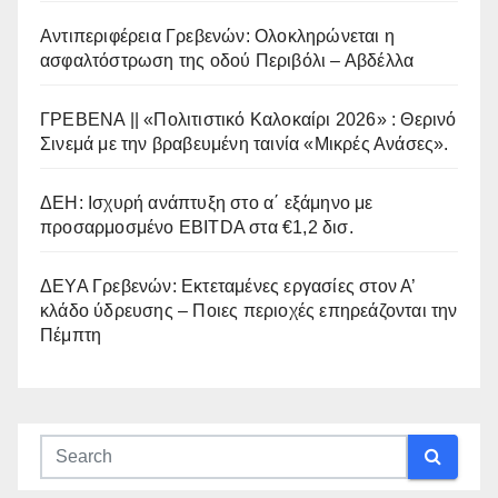
Αντιπεριφέρεια Γρεβενών: Ολοκληρώνεται η
ασφαλτόστρωση της οδού Περιβόλι – Αβδέλλα
ΓΡΕΒΕΝΑ || «Πολιτιστικό Καλοκαίρι 2026» : Θερινό
Σινεμά με την βραβευμένη ταινία «Μικρές Ανάσες».
ΔΕΗ: Ισχυρή ανάπτυξη στο α΄ εξάμηνο με
προσαρμοσμένο EBITDA στα €1,2 δισ.
ΔΕΥΑ Γρεβενών: Εκτεταμένες εργασίες στον Α’
κλάδο ύδρευσης – Ποιες περιοχές επηρεάζονται την
Πέμπτη