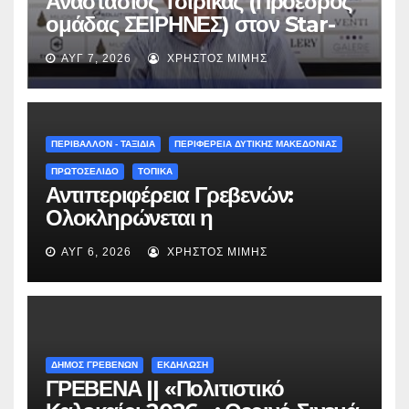
Αναστάσιος Τσιρίκας (Πρόεδρος
ομάδας ΣΕΙΡΗΝΕΣ) στον Star-
fm 93.3: «Το όνειρο έγινε
ΑΥΓ 7, 2026
ΧΡΉΣΤΟΣ ΜΊΜΗΣ
πραγματικότητα – Σας
περιμένουμε όλους το Σάββατο
στη Μυρσίνα Γρεβενών !» –
(audio)
ΠΕΡΙΒΑΛΛΟΝ - ΤΑΞΙΔΙΑ
ΠΕΡΙΦΕΡΕΙΑ ΔΥΤΙΚΗΣ ΜΑΚΕΔΟΝΙΑΣ
ΠΡΩΤΟΣΕΛΙΔΟ
ΤΟΠΙΚΑ
Αντιπεριφέρεια Γρεβενών:
Ολοκληρώνεται η
ασφαλτόστρωση της οδού
ΑΥΓ 6, 2026
ΧΡΉΣΤΟΣ ΜΊΜΗΣ
Περιβόλι – Αβδέλλα
ΔΗΜΟΣ ΓΡΕΒΕΝΩΝ
ΕΚΔΗΛΩΣΗ
ΓΡΕΒΕΝΑ || «Πολιτιστικό