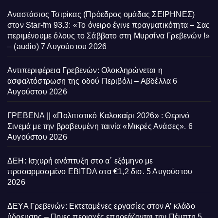
Αναστάσιος Τσιρίκας (Πρόεδρος ομάδας ΣΕΙΡΗΝΕΣ)
στον Star-fm 93.3: «Το όνειρο έγινε πραγματικότητα – Σας
περιμένουμε όλους το Σάββατο στη Μυρσίνα Γρεβενών !»
– (audio)
7 Αυγούστου 2026
Αντιπεριφέρεια Γρεβενών: Ολοκληρώνεται η
ασφαλτόστρωση της οδού Περιβόλι – Αβδέλλα
6
Αυγούστου 2026
ΓΡΕΒΕΝΑ || «Πολιτιστικό Καλοκαίρι 2026» : Θερινό
Σινεμά με την βραβευμένη ταινία «Μικρές Ανάσες».
6
Αυγούστου 2026
ΔΕΗ: Ισχυρή ανάπτυξη στο α΄ εξάμηνο με
προσαρμοσμένο EBITDA στα €1,2 δισ.
5 Αυγούστου
2026
ΔΕΥΑ Γρεβενών: Εκτεταμένες εργασίες στον Α’ κλάδο
ύδρευσης – Ποιες περιοχές επηρεάζονται την Πέμπτη
5