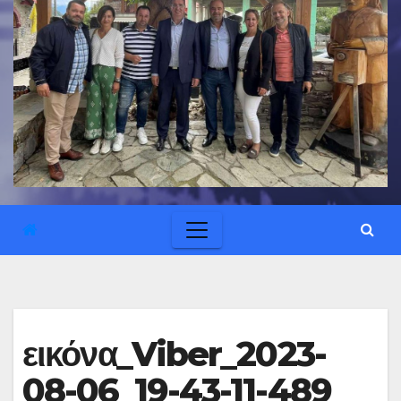
εικόνα_Viber_2023-
08-06_19-43-11-489