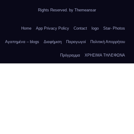
Rights Reserved. by
Themeansar
Home
App Privacy Policy
Contact
logo
Star- Photos
Αγαπημένα – blogs
Διαφήμιση
Παραγωγοί
Πολιτική Απορρήτου
Πρόγραμμα
ΧΡΗΣΙΜΑ ΤΗΛΕΦΩΝΑ