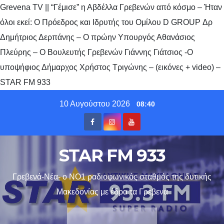
Grevena TV || “Γέμισε” η Αβδέλλα Γρεβενών από κόσμο – Ήταν
όλοι εκεί: O Πρόεδρος και Ιδρυτής του Ομίλου D GROUP Δρ
Δημήτριος Δερπάνης – Ο πρώην Υπουργός Αθανάσιος
Πλεύρης – Ο Βουλευτής Γρεβενών Γιάννης Γιάτσιος -Ο
υποψήφιος Δήμαρχος Χρήστος Τριγώνης – (εικόνες + video) –
STAR FM 933
Skip
10 Αυγούστου 2026
08:40
to
content
STAR FM 933
Γρεβενά-Νέα- ο ΝΟ1 ραδιοφωνικός σταθμός της δυτικής
Μακεδονίας με έδρα τα Γρεβενα