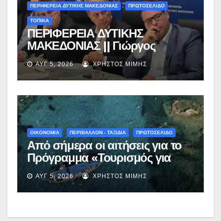
ΠΕΡΙΦΕΡΕΙΑ ΔΥΤΙΚΗΣ ΜΑΚΕΔΟΝΙΑΣ
ΠΡΩΤΟΣΕΛΙΔΟ
ΤΟΠΙΚΑ
ΠΕΡΙΦΕΡΕΙΑ ΔΥΤΙΚΗΣ
ΜΑΚΕΔΟΝΙΑΣ || Γιώργος
Αμανατίδης για Φράγμα
ΑΥΓ 5, 2026
ΧΡΉΣΤΟΣ ΜΊΜΗΣ
Νεστορίου: «Η δέσμευσή μας
γίνεται πράξη με εξασφαλισμένη
χρηματοδότηση»
ΟΙΚΟΝΟΜΙΑ
ΠΕΡΙΒΑΛΛΟΝ - ΤΑΞΙΔΙΑ
ΠΡΩΤΟΣΕΛΙΔΟ
Από σήμερα οι αιτήσεις για το
Πρόγραμμα «Τουρισμός για
Όλους 2026-2027» – Πότε λήγει
ΑΥΓ 5, 2026
ΧΡΉΣΤΟΣ ΜΊΜΗΣ
η προσθεσμία