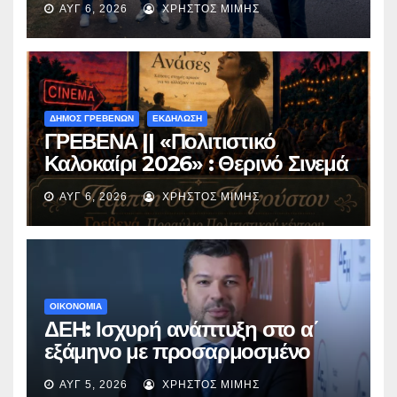
ΑΥΓ 6, 2026
ΧΡΉΣΤΟΣ ΜΊΜΗΣ
Περιβόλι – Αβδέλλα
ΔΗΜΟΣ ΓΡΕΒΕΝΩΝ
ΕΚΔΗΛΩΣΗ
ΓΡΕΒΕΝΑ || «Πολιτιστικό
Καλοκαίρι 2026» : Θερινό Σινεμά
με την βραβευμένη ταινία
ΑΥΓ 6, 2026
ΧΡΉΣΤΟΣ ΜΊΜΗΣ
«Μικρές Ανάσες».
ΟΙΚΟΝΟΜΙΑ
ΔΕΗ: Ισχυρή ανάπτυξη στο α΄
εξάμηνο με προσαρμοσμένο
EBITDA στα €1,2 δισ.
ΑΥΓ 5, 2026
ΧΡΉΣΤΟΣ ΜΊΜΗΣ