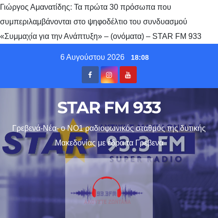
Γιώργος Αμανατίδης: Τα πρώτα 30 πρόσωπα που
συμπεριλαμβάνονται στο ψηφοδέλτιο του συνδυασμού
«Συμμαχία για την Ανάπτυξη» – (ονόματα) – STAR FM 933
Skip
6 Αυγούστου 2026
18:08
to
content
STAR FM 933
Γρεβενά-Νέα- ο ΝΟ1 ραδιοφωνικός σταθμός της δυτικής
Μακεδονίας με έδρα τα Γρεβενα