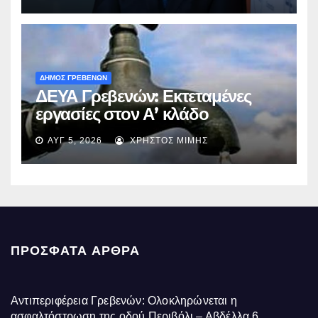
ΔΗΜΟΣ ΓΡΕΒΕΝΩΝ
ΔΕΥΑ Γρεβενών: Εκτεταμένες
εργασίες στον Α’ κλάδο
ύδρευσης – Ποιες περιοχές
ΑΥΓ 5, 2026
ΧΡΉΣΤΟΣ ΜΊΜΗΣ
επηρεάζονται την Πέμπτη
ΠΡΌΣΦΑΤΑ ΆΡΘΡΑ
Αντιπεριφέρεια Γρεβενών: Ολοκληρώνεται η
ασφαλτόστρωση της οδού Περιβόλι – Αβδέλλα
6