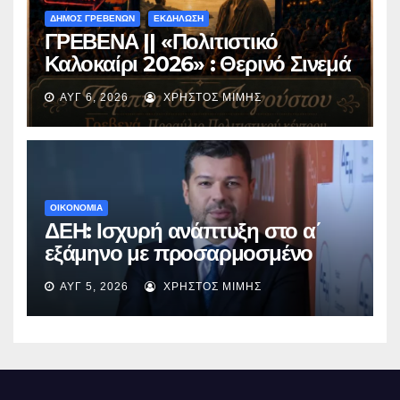
ΔΗΜΟΣ ΓΡΕΒΕΝΩΝ
ΕΚΔΗΛΩΣΗ
ΓΡΕΒΕΝΑ || «Πολιτιστικό
Καλοκαίρι 2026» : Θερινό Σινεμά
με την βραβευμένη ταινία
ΑΥΓ 6, 2026
ΧΡΉΣΤΟΣ ΜΊΜΗΣ
«Μικρές Ανάσες».
ΟΙΚΟΝΟΜΙΑ
ΔΕΗ: Ισχυρή ανάπτυξη στο α΄
εξάμηνο με προσαρμοσμένο
EBITDA στα €1,2 δισ.
ΑΥΓ 5, 2026
ΧΡΉΣΤΟΣ ΜΊΜΗΣ