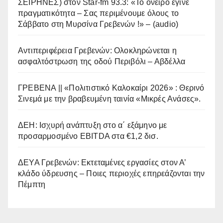
ΣΕΙΡΗΝΕΣ) στον Star-fm 93.3: «Το όνειρο έγινε
πραγματικότητα – Σας περιμένουμε όλους το
Σάββατο στη Μυρσίνα Γρεβενών !» – (audio)
Αντιπεριφέρεια Γρεβενών: Ολοκληρώνεται η
ασφαλτόστρωση της οδού Περιβόλι – Αβδέλλα
ΓΡΕΒΕΝΑ || «Πολιτιστικό Καλοκαίρι 2026» : Θερινό
Σινεμά με την βραβευμένη ταινία «Μικρές Ανάσες».
ΔΕΗ: Ισχυρή ανάπτυξη στο α΄ εξάμηνο με
προσαρμοσμένο EBITDA στα €1,2 δισ.
ΔΕΥΑ Γρεβενών: Εκτεταμένες εργασίες στον Α’
κλάδο ύδρευσης – Ποιες περιοχές επηρεάζονται την
Πέμπτη