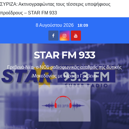
ΣΥΡΙΖΑ: Ακτινογραφώντας τους τέσσερις υποψήφιους
προέδρους – STAR FM 933
Skip
8 Αυγούστου 2026
18:09
to
content
STAR FM 933
Γρεβενά-Νέα- ο ΝΟ1 ραδιοφωνικός σταθμός της δυτικής
Μακεδονίας με έδρα τα Γρεβενα