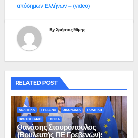
απόδημων Ελλήνων – (video)
By
Χρήστος Μίμης
RELATED POST
ΑΘΛΗΤΙΚΑ
ΓΡΕΒΕΝΑ
ΟΙΚΟΝΟΜΙΑ
ΠΟΛΙΤΙΚΗ
ΠΡΩΤΟΣΕΛΙΔΟ
ΤΟΠΙΚΑ
Θανάσης Σταυρόπουλος
(Βουλευτής ΠΕ Γρεβενών):