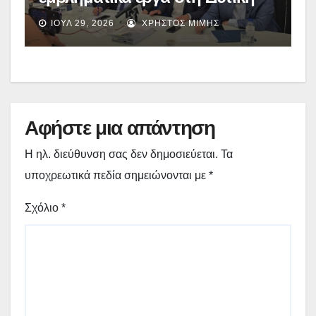
Μακεδονία: Ο απολογισμός του
ΙΟΎΛ 29, 2026
ΧΡΉΣΤΟΣ ΜΊΜΗΣ
Γιώργου Αμανατίδη μετά την
κυβερνητική περιοδεία –
(video)
Αφήστε μια απάντηση
Η ηλ. διεύθυνση σας δεν δημοσιεύεται.
Τα
υποχρεωτικά πεδία σημειώνονται με
*
Σχόλιο
*