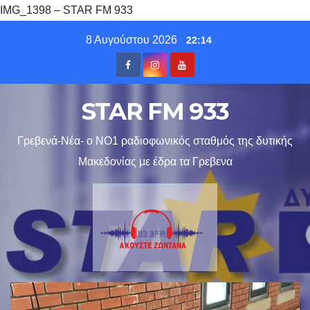
IMG_1398 – STAR FM 933
Skip
8 Αυγούστου 2026
22:14
to
content
STAR FM 933
Γρεβενά-Νέα- ο ΝΟ1 ραδιοφωνικός σταθμός της δυτικής
Μακεδονίας με έδρα τα Γρεβενα