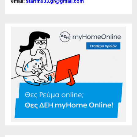
email:
starfm933.gr@gmail.com