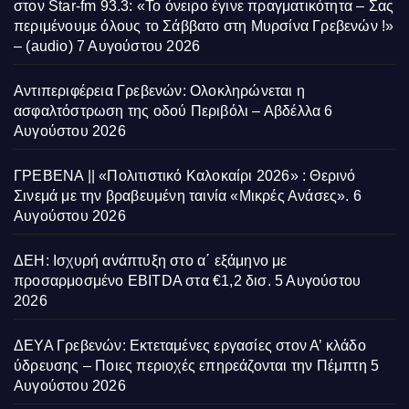
στον Star-fm 93.3: «Το όνειρο έγινε πραγματικότητα – Σας
περιμένουμε όλους το Σάββατο στη Μυρσίνα Γρεβενών !»
– (audio)
7 Αυγούστου 2026
Αντιπεριφέρεια Γρεβενών: Ολοκληρώνεται η
ασφαλτόστρωση της οδού Περιβόλι – Αβδέλλα
6
Αυγούστου 2026
ΓΡΕΒΕΝΑ || «Πολιτιστικό Καλοκαίρι 2026» : Θερινό
Σινεμά με την βραβευμένη ταινία «Μικρές Ανάσες».
6
Αυγούστου 2026
ΔΕΗ: Ισχυρή ανάπτυξη στο α΄ εξάμηνο με
προσαρμοσμένο EBITDA στα €1,2 δισ.
5 Αυγούστου
2026
ΔΕΥΑ Γρεβενών: Εκτεταμένες εργασίες στον Α’ κλάδο
ύδρευσης – Ποιες περιοχές επηρεάζονται την Πέμπτη
5
Αυγούστου 2026