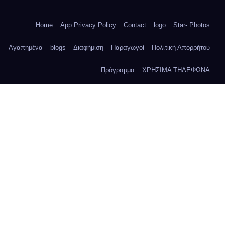
Home
App Privacy Policy
Contact
logo
Star- Photos
Αγαπημένα – blogs
Διαφήμιση
Παραγωγοί
Πολιτική Απορρήτου
Πρόγραμμα
ΧΡΗΣΙΜΑ ΤΗΛΕΦΩΝΑ