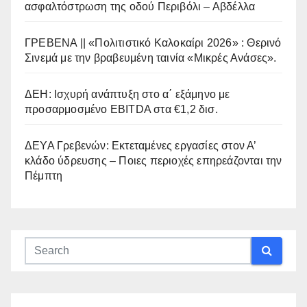
ασφαλτόστρωση της οδού Περιβόλι – Αβδέλλα
ΓΡΕΒΕΝΑ || «Πολιτιστικό Καλοκαίρι 2026» : Θερινό
Σινεμά με την βραβευμένη ταινία «Μικρές Ανάσες».
ΔΕΗ: Ισχυρή ανάπτυξη στο α΄ εξάμηνο με
προσαρμοσμένο EBITDA στα €1,2 δισ.
ΔΕΥΑ Γρεβενών: Εκτεταμένες εργασίες στον Α’
κλάδο ύδρευσης – Ποιες περιοχές επηρεάζονται την
Πέμπτη