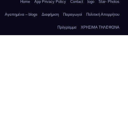
Home
App Privacy Policy
Contact
logo
Star- Photos
Αγαπημένα – blogs
Διαφήμιση
Παραγωγοί
Πολιτική Απορρήτου
Πρόγραμμα
ΧΡΗΣΙΜΑ ΤΗΛΕΦΩΝΑ