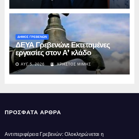
ΔΗΜΟΣ ΓΡΕΒΕΝΩΝ
ΔΕΥΑ Γρεβενών: Εκτεταμένες
εργασίες στον Α’ κλάδο
ύδρευσης – Ποιες περιοχές
ΑΥΓ 5, 2026
ΧΡΉΣΤΟΣ ΜΊΜΗΣ
επηρεάζονται την Πέμπτη
ΠΡΌΣΦΑΤΑ ΆΡΘΡΑ
Αντιπεριφέρεια Γρεβενών: Ολοκληρώνεται η