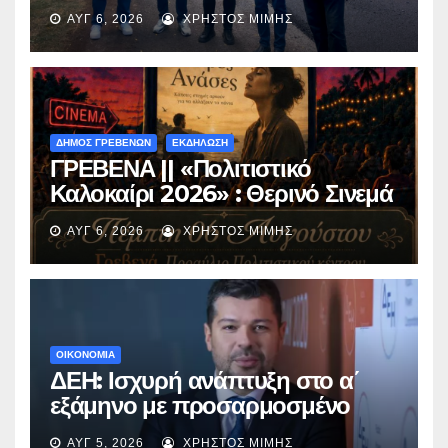
ασφαλτόστρωση της οδού
ΑΥΓ 6, 2026
ΧΡΉΣΤΟΣ ΜΊΜΗΣ
Περιβόλι – Αβδέλλα
ΔΗΜΟΣ ΓΡΕΒΕΝΩΝ
ΕΚΔΗΛΩΣΗ
ΓΡΕΒΕΝΑ || «Πολιτιστικό
Καλοκαίρι 2026» : Θερινό Σινεμά
με την βραβευμένη ταινία
ΑΥΓ 6, 2026
ΧΡΉΣΤΟΣ ΜΊΜΗΣ
«Μικρές Ανάσες».
ΟΙΚΟΝΟΜΙΑ
ΔΕΗ: Ισχυρή ανάπτυξη στο α΄
εξάμηνο με προσαρμοσμένο
EBITDA στα €1,2 δισ.
ΑΥΓ 5, 2026
ΧΡΉΣΤΟΣ ΜΊΜΗΣ