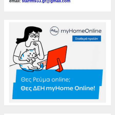
email:
starfm933.gr@gmail.com