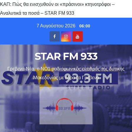
ΚΑΠ: Πώς θα ενισχυθούν οι «πράσινοι» κτηνοτρόφοι –
Αναλυτικά τα ποσά – STAR FM 933
Skip
7 Αυγούστου 2026
06:00
to
content
STAR FM 933
Γρεβενά-Νέα- ο ΝΟ1 ραδιοφωνικός σταθμός της δυτικής
Μακεδονίας με έδρα τα Γρεβενα