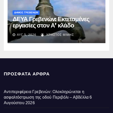
ΔΗΜΟΣ ΓΡΕΒΕΝΩΝ
ΔΕΥΑ Γρεβενών: Εκτεταμένες
εργασίες στον Α’ κλάδο
ύδρευσης – Ποιες περιοχές
ΑΥΓ 5, 2026
ΧΡΉΣΤΟΣ ΜΊΜΗΣ
επηρεάζονται την Πέμπτη
ΠΡΌΣΦΑΤΑ ΆΡΘΡΑ
Αντιπεριφέρεια Γρεβενών: Ολοκληρώνεται η
ασφαλτόστρωση της οδού Περιβόλι – Αβδέλλα
6
Αυγούστου 2026