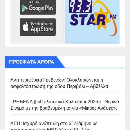
ΠΡΌΣΦΑΤΑ ΆΡΘΡΑ
Αντιπεριφέρεια Γρεβενών: Ολοκληρώνεται η
ασφαλτόστρωση της οδού Περιβόλι – Αβδέλλα
ΓΡΕΒΕΝΑ || «Πολιτιστικό Καλοκαίρι 2026» : Θερινό
Σινεμά με την βραβευμένη ταινία «Μικρές Ανάσες».
ΔΕΗ: Ισχυρή ανάπτυξη στο α΄ εξάμηνο με
προσαρμοσμένο EBITDA στα €1,2 δισ.