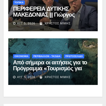
ΤΟΠΙΚΑ
ΠΕΡΙΦΕΡΕΙΑ ΔΥΤΙΚΗΣ
ΜΑΚΕΔΟΝΙΑΣ || Γιώργος
Αμανατίδης για Φράγμα
ΑΥΓ 5, 2026
ΧΡΉΣΤΟΣ ΜΊΜΗΣ
Νεστορίου: «Η δέσμευσή μας
γίνεται πράξη με εξασφαλισμένη
χρηματοδότηση»
ΟΙΚΟΝΟΜΙΑ
ΠΕΡΙΒΑΛΛΟΝ - ΤΑΞΙΔΙΑ
ΠΡΩΤΟΣΕΛΙΔΟ
Από σήμερα οι αιτήσεις για το
Πρόγραμμα «Τουρισμός για
Όλους 2026-2027» – Πότε λήγει
ΑΥΓ 5, 2026
ΧΡΉΣΤΟΣ ΜΊΜΗΣ
η προσθεσμία