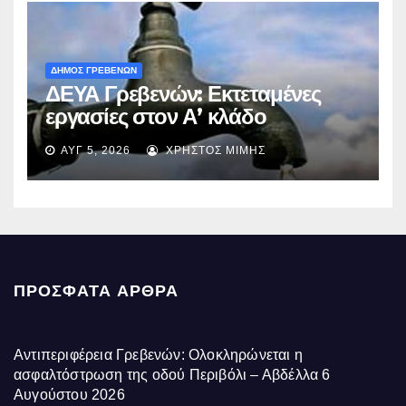
ΔΗΜΟΣ ΓΡΕΒΕΝΩΝ
ΔΕΥΑ Γρεβενών: Εκτεταμένες
εργασίες στον Α’ κλάδο
ύδρευσης – Ποιες περιοχές
ΑΥΓ 5, 2026
ΧΡΉΣΤΟΣ ΜΊΜΗΣ
επηρεάζονται την Πέμπτη
ΠΡΌΣΦΑΤΑ ΆΡΘΡΑ
Αντιπεριφέρεια Γρεβενών: Ολοκληρώνεται η
ασφαλτόστρωση της οδού Περιβόλι – Αβδέλλα
6
Αυγούστου 2026