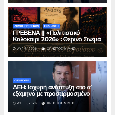
ΔΗΜΟΣ ΓΡΕΒΕΝΩΝ
ΕΚΔΗΛΩΣΗ
ΓΡΕΒΕΝΑ || «Πολιτιστικό
Καλοκαίρι 2026» : Θερινό Σινεμά
με την βραβευμένη ταινία
ΑΥΓ 6, 2026
ΧΡΉΣΤΟΣ ΜΊΜΗΣ
«Μικρές Ανάσες».
ΟΙΚΟΝΟΜΙΑ
ΔΕΗ: Ισχυρή ανάπτυξη στο α΄
εξάμηνο με προσαρμοσμένο
EBITDA στα €1,2 δισ.
ΑΥΓ 5, 2026
ΧΡΉΣΤΟΣ ΜΊΜΗΣ