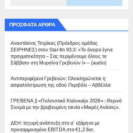
ΠΡΌΣΦΑΤΑ ΆΡΘΡΑ
Αναστάσιος Τσιρίκας (Πρόεδρος ομάδας
ΣΕΙΡΗΝΕΣ) στον Star-fm 93.3: «Το όνειρο έγινε
πραγματικότητα – Σας περιμένουμε όλους το
Σάββατο στη Μυρσίνα Γρεβενών !» – (audio)
Αντιπεριφέρεια Γρεβενών: Ολοκληρώνεται η
ασφαλτόστρωση της οδού Περιβόλι – Αβδέλλα
ΓΡΕΒΕΝΑ || «Πολιτιστικό Καλοκαίρι 2026» : Θερινό
Σινεμά με την βραβευμένη ταινία «Μικρές Ανάσες».
ΔΕΗ: Ισχυρή ανάπτυξη στο α΄ εξάμηνο με
προσαρμοσμένο EBITDA στα €1,2 δισ.