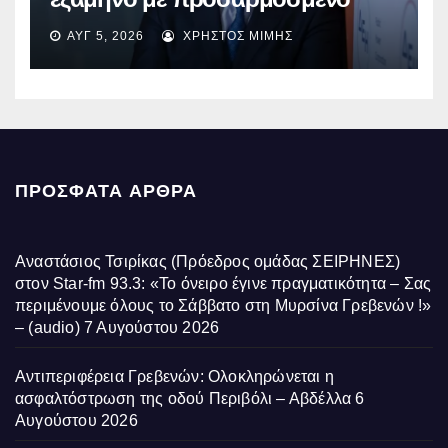
EBITDA στα €1,2 δισ.
ΑΥΓ 5, 2026
ΧΡΉΣΤΟΣ ΜΊΜΗΣ
ΠΡΌΣΦΑΤΑ ΆΡΘΡΑ
Αναστάσιος Τσιρίκας (Πρόεδρος ομάδας ΣΕΙΡΗΝΕΣ)
στον Star-fm 93.3: «Το όνειρο έγινε πραγματικότητα – Σας
περιμένουμε όλους το Σάββατο στη Μυρσίνα Γρεβενών !»
– (audio)
7 Αυγούστου 2026
Αντιπεριφέρεια Γρεβενών: Ολοκληρώνεται η
ασφαλτόστρωση της οδού Περιβόλι – Αβδέλλα
6
Αυγούστου 2026