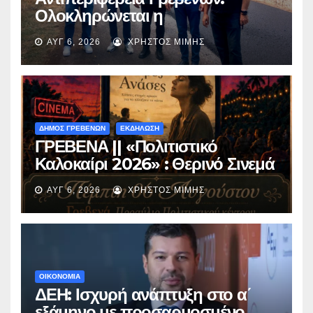
Ολοκληρώνεται η
ασφαλτόστρωση της οδού
ΑΥΓ 6, 2026
ΧΡΉΣΤΟΣ ΜΊΜΗΣ
Περιβόλι – Αβδέλλα
ΔΗΜΟΣ ΓΡΕΒΕΝΩΝ
ΕΚΔΗΛΩΣΗ
ΓΡΕΒΕΝΑ || «Πολιτιστικό
Καλοκαίρι 2026» : Θερινό Σινεμά
με την βραβευμένη ταινία
ΑΥΓ 6, 2026
ΧΡΉΣΤΟΣ ΜΊΜΗΣ
«Μικρές Ανάσες».
ΟΙΚΟΝΟΜΙΑ
ΔΕΗ: Ισχυρή ανάπτυξη στο α΄
εξάμηνο με προσαρμοσμένο