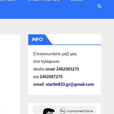
INFO
Επικοινωνήστε μαζί μας
στα τηλέφωνα:
studio
onair 2462083275
και
2462087275
email:
starfm933.gr@gmail.com