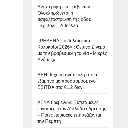
Αντιπεριφέρεια Γρεβενών:
Ολοκληρώνεται η
ασφαλτόστρωση της οδού
Περιβόλι – Αβδέλλα
ΓΡΕΒΕΝΑ || «Πολιτιστικό
Καλοκαίρι 2026» : Θερινό Σινεμά
με την βραβευμένη ταινία «Μικρές
Ανάσες».
ΔΕΗ: Ισχυρή ανάπτυξη στο α΄
εξάμηνο με προσαρμοσμένο
EBITDA στα €1,2 δισ.
ΔΕΥΑ Γρεβενών: Εκτεταμένες
εργασίες στον Α’ κλάδο ύδρευσης
– Ποιες περιοχές επηρεάζονται
την Πέμπτη