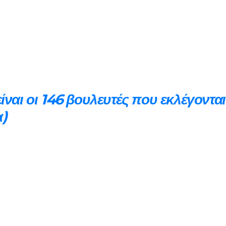
ίναι οι 146 βουλευτές που εκλέγονται
α)