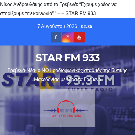
Νίκος Ανδρουλάκης από τα Γρεβενά: “Εχουμε χρέος να
στηρίξουμε την κοινωνία” ” – – STAR FM 933
Skip
7 Αυγούστου 2026
02:35
to
content
STAR FM 933
Γρεβενά-Νέα- ο ΝΟ1 ραδιοφωνικός σταθμός της δυτικής
Μακεδονίας με έδρα τα Γρεβενα