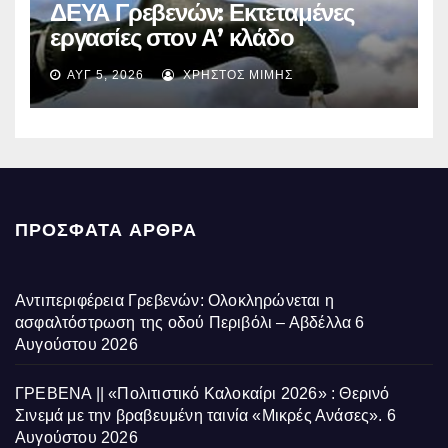
ΔΕΥΑ Γρεβενών: Εκτεταμένες
εργασίες στον Α’ κλάδο
ύδρευσης – Ποιες περιοχές
ΑΥΓ 5, 2026
ΧΡΉΣΤΟΣ ΜΊΜΗΣ
επηρεάζονται την Πέμπτη
ΠΡΌΣΦΑΤΑ ΆΡΘΡΑ
Αντιπεριφέρεια Γρεβενών: Ολοκληρώνεται η
ασφαλτόστρωση της οδού Περιβόλι – Αβδέλλα
6
Αυγούστου 2026
ΓΡΕΒΕΝΑ || «Πολιτιστικό Καλοκαίρι 2026» : Θερινό
Σινεμά με την βραβευμένη ταινία «Μικρές Ανάσες».
6
Αυγούστου 2026