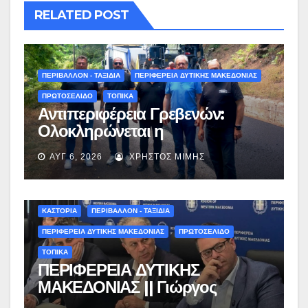
RELATED POST
ΠΕΡΙΒΑΛΛΟΝ - ΤΑΞΙΔΙΑ
ΠΕΡΙΦΕΡΕΙΑ ΔΥΤΙΚΗΣ ΜΑΚΕΔΟΝΙΑΣ
ΠΡΩΤΟΣΕΛΙΔΟ
ΤΟΠΙΚΑ
Αντιπεριφέρεια Γρεβενών:
Ολοκληρώνεται η
ασφαλτόστρωση της οδού
ΑΥΓ 6, 2026
ΧΡΉΣΤΟΣ ΜΊΜΗΣ
Περιβόλι – Αβδέλλα
ΚΑΣΤΟΡΙΑ
ΠΕΡΙΒΑΛΛΟΝ - ΤΑΞΙΔΙΑ
ΠΕΡΙΦΕΡΕΙΑ ΔΥΤΙΚΗΣ ΜΑΚΕΔΟΝΙΑΣ
ΠΡΩΤΟΣΕΛΙΔΟ
ΤΟΠΙΚΑ
ΠΕΡΙΦΕΡΕΙΑ ΔΥΤΙΚΗΣ
ΜΑΚΕΔΟΝΙΑΣ || Γιώργος
Αμανατίδης για Φράγμα