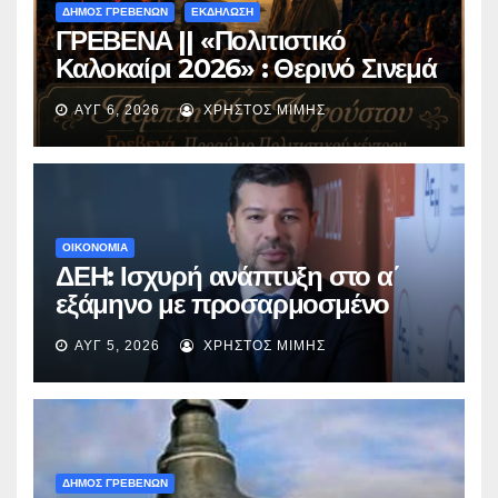
ΔΗΜΟΣ ΓΡΕΒΕΝΩΝ
ΕΚΔΗΛΩΣΗ
ΓΡΕΒΕΝΑ || «Πολιτιστικό
Καλοκαίρι 2026» : Θερινό Σινεμά
με την βραβευμένη ταινία
ΑΥΓ 6, 2026
ΧΡΉΣΤΟΣ ΜΊΜΗΣ
«Μικρές Ανάσες».
ΟΙΚΟΝΟΜΙΑ
ΔΕΗ: Ισχυρή ανάπτυξη στο α΄
εξάμηνο με προσαρμοσμένο
EBITDA στα €1,2 δισ.
ΑΥΓ 5, 2026
ΧΡΉΣΤΟΣ ΜΊΜΗΣ
ΔΗΜΟΣ ΓΡΕΒΕΝΩΝ