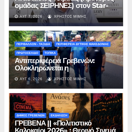
ομάδας ΣΕΙΡΗΝΕΣ) στον Star-
fm 93.3: «Το όνειρο έγινε
ΑΥΓ 7, 2026
ΧΡΉΣΤΟΣ ΜΊΜΗΣ
πραγματικότητα – Σας
περιμένουμε όλους το Σάββατο
στη Μυρσίνα Γρεβενών !» –
(audio)
ΠΕΡΙΒΑΛΛΟΝ - ΤΑΞΙΔΙΑ
ΠΕΡΙΦΕΡΕΙΑ ΔΥΤΙΚΗΣ ΜΑΚΕΔΟΝΙΑΣ
ΠΡΩΤΟΣΕΛΙΔΟ
ΤΟΠΙΚΑ
Αντιπεριφέρεια Γρεβενών:
Ολοκληρώνεται η
ασφαλτόστρωση της οδού
ΑΥΓ 6, 2026
ΧΡΉΣΤΟΣ ΜΊΜΗΣ
Περιβόλι – Αβδέλλα
ΔΗΜΟΣ ΓΡΕΒΕΝΩΝ
ΕΚΔΗΛΩΣΗ
ΓΡΕΒΕΝΑ || «Πολιτιστικό
Καλοκαίρι 2026» : Θερινό Σινεμά