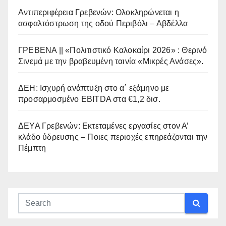
Αντιπεριφέρεια Γρεβενών: Ολοκληρώνεται η
ασφαλτόστρωση της οδού Περιβόλι – Αβδέλλα
ΓΡΕΒΕΝΑ || «Πολιτιστικό Καλοκαίρι 2026» : Θερινό
Σινεμά με την βραβευμένη ταινία «Μικρές Ανάσες».
ΔΕΗ: Ισχυρή ανάπτυξη στο α΄ εξάμηνο με
προσαρμοσμένο EBITDA στα €1,2 δισ.
ΔΕΥΑ Γρεβενών: Εκτεταμένες εργασίες στον Α’
κλάδο ύδρευσης – Ποιες περιοχές επηρεάζονται την
Πέμπτη