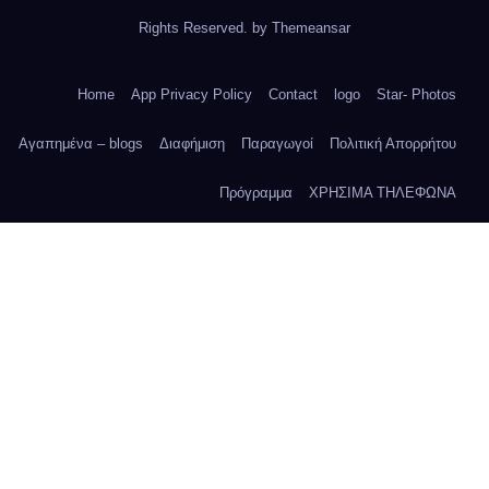
Rights Reserved. by
Themeansar
Home
App Privacy Policy
Contact
logo
Star- Photos
Αγαπημένα – blogs
Διαφήμιση
Παραγωγοί
Πολιτική Απορρήτου
Πρόγραμμα
ΧΡΗΣΙΜΑ ΤΗΛΕΦΩΝΑ