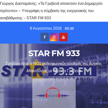
Γιώργος Δασταμάνης: «Τα Γρεβενά αποκτούν ένα Δημαρχείο
πρότυπο» – Υπεγράφη η σύμβαση της ενεργειακής του
αναβάθμισης – STAR FM 933
Skip
8 Αυγούστου 2026
03:33
to
content
STAR FM 933
Γρεβενά-Νέα- ο ΝΟ1 ραδιοφωνικός σταθμός της δυτικής
Μακεδονίας με έδρα τα Γρεβενα