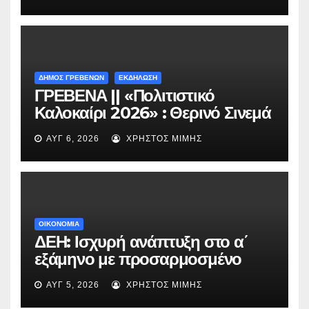
Περιβόλι – Αβδέλλα
ΔΗΜΟΣ ΓΡΕΒΕΝΩΝ
ΕΚΔΗΛΩΣΗ
ΓΡΕΒΕΝΑ || «Πολιτιστικό
Καλοκαίρι 2026» : Θερινό Σινεμά
με την βραβευμένη ταινία
ΑΥΓ 6, 2026
ΧΡΉΣΤΟΣ ΜΊΜΗΣ
«Μικρές Ανάσες».
ΟΙΚΟΝΟΜΙΑ
ΔΕΗ: Ισχυρή ανάπτυξη στο α΄
εξάμηνο με προσαρμοσμένο
EBITDA στα €1,2 δισ.
ΑΥΓ 5, 2026
ΧΡΉΣΤΟΣ ΜΊΜΗΣ