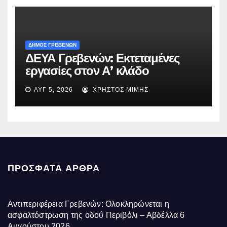
ΔΗΜΟΣ ΓΡΕΒΕΝΩΝ
ΔΕΥΑ Γρεβενών: Εκτεταμένες
εργασίες στον Α’ κλάδο
ύδρευσης – Ποιες περιοχές
ΑΥΓ 5, 2026
ΧΡΉΣΤΟΣ ΜΊΜΗΣ
επηρεάζονται την Πέμπτη
ΠΡΌΣΦΑΤΑ ΆΡΘΡΑ
Αντιπεριφέρεια Γρεβενών: Ολοκληρώνεται η
ασφαλτόστρωση της οδού Περιβόλι – Αβδέλλα
6
Αυγούστου 2026