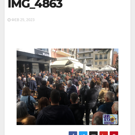
IMG_4863
ΦΕΒ 25, 2023