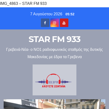
IMG_4863 – STAR FM 933
Skip
7 Αυγούστου 2026
05:52
to
content
STAR FM 933
Γρεβενά-Νέα- ο ΝΟ1 ραδιοφωνικός σταθμός της δυτικής
Μακεδονίας με έδρα τα Γρεβενα