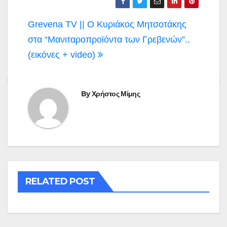
Πλοήγηση
Grevena TV || Ο Κυριάκος Μητσοτάκης
άρθρων
στα “Μανιταροπροϊόντα των Γρεβενών”..
(εικόνες + video)
By
Χρήστος Μίμης
RELATED POST