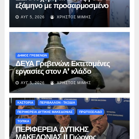
εξάμηνο με προσαρμοσμένο
EBITDA στα €1,2 δισ.
ΑΥΓ 5, 2026
ΧΡΉΣΤΟΣ ΜΊΜΗΣ
ΔΗΜΟΣ ΓΡΕΒΕΝΩΝ
ΔΕΥΑ Γρεβενών: Εκτεταμένες
εργασίες στον Α’ κλάδο
ύδρευσης – Ποιες περιοχές
ΑΥΓ 5, 2026
ΧΡΉΣΤΟΣ ΜΊΜΗΣ
επηρεάζονται την Πέμπτη
ΚΑΣΤΟΡΙΑ
ΠΕΡΙΒΑΛΛΟΝ - ΤΑΞΙΔΙΑ
ΠΕΡΙΦΕΡΕΙΑ ΔΥΤΙΚΗΣ ΜΑΚΕΔΟΝΙΑΣ
ΠΡΩΤΟΣΕΛΙΔΟ
ΤΟΠΙΚΑ
ΠΕΡΙΦΕΡΕΙΑ ΔΥΤΙΚΗΣ
ΜΑΚΕΔΟΝΙΑΣ || Γιώργος