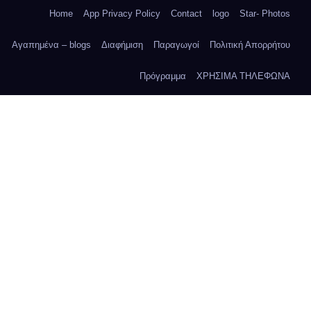
Home
App Privacy Policy
Contact
logo
Star- Photos
Αγαπημένα – blogs
Διαφήμιση
Παραγωγοί
Πολιτική Απορρήτου
Πρόγραμμα
ΧΡΗΣΙΜΑ ΤΗΛΕΦΩΝΑ