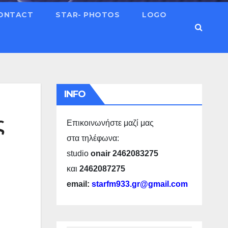
ONTACT
STAR- PHOTOS
LOGO
INFO
ς
Επικοινωνήστε μαζί μας
στα τηλέφωνα:
studio
onair 2462083275
και
2462087275
email:
starfm933.gr@gmail.com