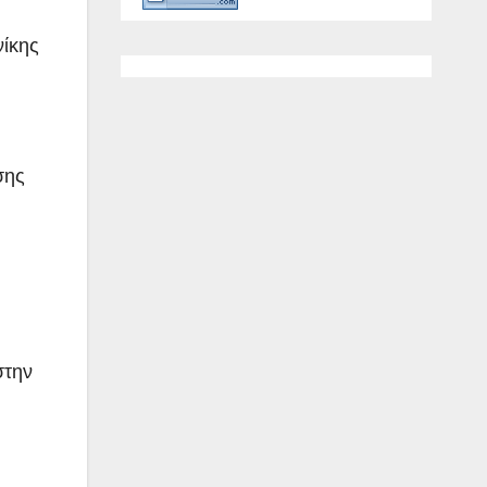
νίκης
σης
στην
υ