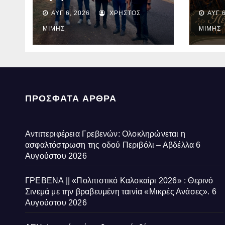
Ολοκληρώνεται η
2026
ΑΥΓ 6, 2026
ΧΡΉΣΤΟΣ
ΑΥΓ 6
ασφαλτόστρωση της
με τ
οδού Περιβόλι –
ταιν
ΜΊΜΗΣ
ΜΊΜΗΣ
Αβδέλλα
Ανάσ
ΠΡΌΣΦΑΤΑ ΆΡΘΡΑ
Αντιπεριφέρεια Γρεβενών: Ολοκληρώνεται η
ασφαλτόστρωση της οδού Περιβόλι – Αβδέλλα
6
Αυγούστου 2026
ΓΡΕΒΕΝΑ || «Πολιτιστικό Καλοκαίρι 2026» : Θερινό
Σινεμά με την βραβευμένη ταινία «Μικρές Ανάσες».
6
Αυγούστου 2026