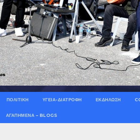
ΠΟΛΙΤΙΚΗ
ΥΓΕΙΑ-ΔΙΑΤΡΟΦΗ
ΕΚΔΗΛΩΣΗ
C
ΑΓΑΠΗΜΈΝΑ – BLOGS