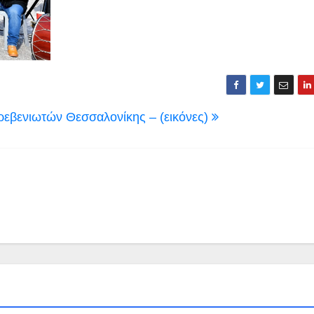
Γρεβενιωτών Θεσσαλονίκης – (εικόνες)