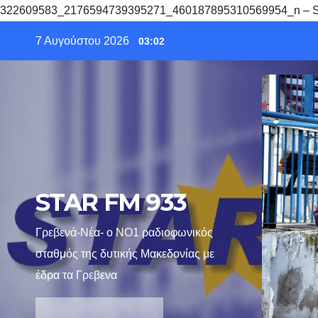
322609583_2176594739395271_460187895310569954_n – 
Skip
7 Αυγούστου 2026
03:02
to
content
STAR FM 933
Γρεβενά-Νέα- ο ΝΟ1 ραδιοφωνικός
σταθμός της δυτικής Μακεδονίας με
έδρα τα Γρεβενα