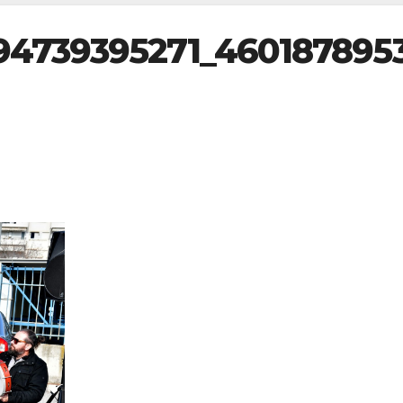
94739395271_460187895