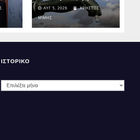
στον Α’ κλάδο
Σ
ΑΥΓ 5, 2026
ΧΡΉΣΤΟΣ
δισ.
ύδρευσης – Ποιες
περιοχές επηρεάζονται
ΜΊΜΗΣ
την Πέμπτη
ΙΣΤΟΡΙΚΌ
Ιστορικό