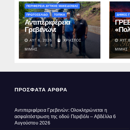
ΠΕΡΙΦΕΡΕΙΑ ΔΥΤΙΚΗΣ ΜΑΚΕΔΟΝΙΑΣ
ΠΡΩΤΟΣΕΛΙΔΟ
ΤΟΠΙΚΑ
ΔΗΜΟΣ 
Αντιπεριφέρεια
ΓΡΕΒ
Γρεβενών:
«Πολ
Ολοκληρώνεται η
2026
ΑΥΓ 6, 2026
ΧΡΉΣΤΟΣ
ΑΥΓ 6
ασφαλτόστρωση της
με τ
οδού Περιβόλι –
ταιν
ΜΊΜΗΣ
ΜΊΜΗΣ
Αβδέλλα
Ανάσ
ΠΡΌΣΦΑΤΑ ΆΡΘΡΑ
Αντιπεριφέρεια Γρεβενών: Ολοκληρώνεται η
ασφαλτόστρωση της οδού Περιβόλι – Αβδέλλα
6
Αυγούστου 2026