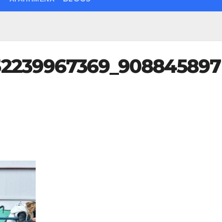
52239967369_908845897