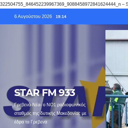
322504755_846452239967369_9088458972841624444_n – 
Skip
6 Αυγούστου 2026
19:14
to
content
STAR FM 933
Γρεβενά-Νέα- ο ΝΟ1 ραδιοφωνικός
σταθμός της δυτικής Μακεδονίας με
έδρα τα Γρεβενα