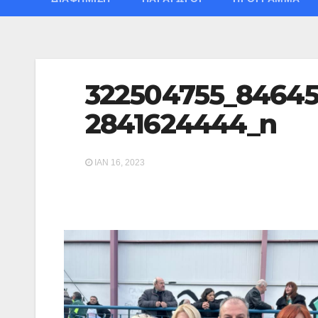
322504755_8464
2841624444_n
ΙΑΝ 16, 2023