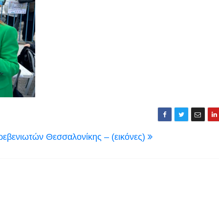
Γρεβενιωτών Θεσσαλονίκης – (εικόνες)