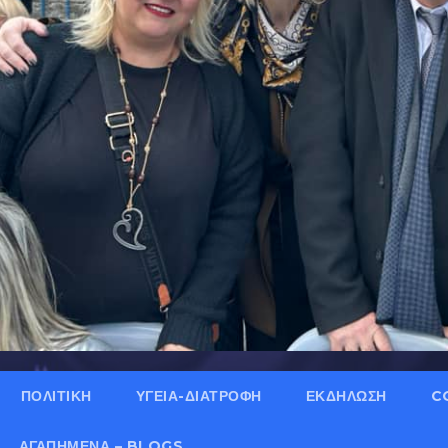
ΠΟΛΙΤΙΚΗ
ΥΓΕΙΑ-ΔΙΑΤΡΟΦΗ
ΕΚΔΗΛΩΣΗ
C
ΑΓΑΠΗΜΈΝΑ – BLOGS