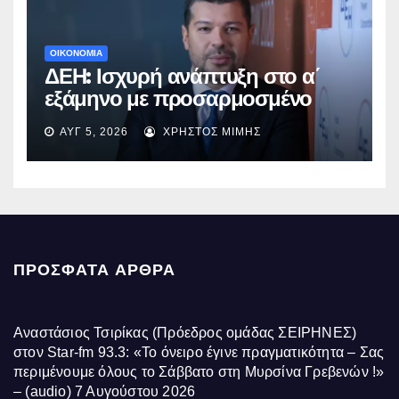
ΟΙΚΟΝΟΜΙΑ
ΔΕΗ: Ισχυρή ανάπτυξη στο α΄
εξάμηνο με προσαρμοσμένο
EBITDA στα €1,2 δισ.
ΑΥΓ 5, 2026
ΧΡΉΣΤΟΣ ΜΊΜΗΣ
ΠΡΌΣΦΑΤΑ ΆΡΘΡΑ
Αναστάσιος Τσιρίκας (Πρόεδρος ομάδας ΣΕΙΡΗΝΕΣ)
στον Star-fm 93.3: «Το όνειρο έγινε πραγματικότητα – Σας
περιμένουμε όλους το Σάββατο στη Μυρσίνα Γρεβενών !»
– (audio)
7 Αυγούστου 2026