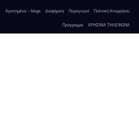
Αγαπημένα – blogs
Διαφήμιση
Παραγωγοί
Πολιτική Απορρήτου
Πρόγραμμα
ΧΡΗΣΙΜΑ ΤΗΛΕΦΩΝΑ