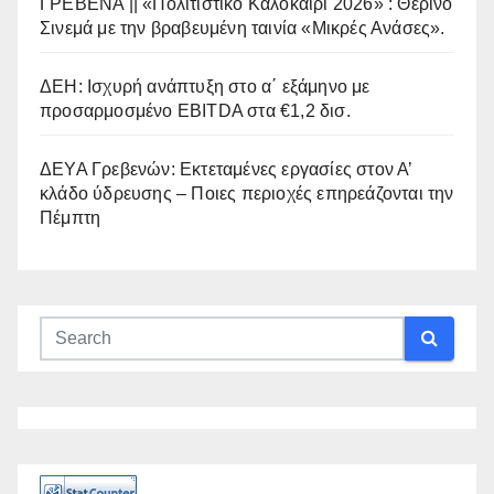
ΓΡΕΒΕΝΑ || «Πολιτιστικό Καλοκαίρι 2026» : Θερινό
Σινεμά με την βραβευμένη ταινία «Μικρές Ανάσες».
ΔΕΗ: Ισχυρή ανάπτυξη στο α΄ εξάμηνο με
προσαρμοσμένο EBITDA στα €1,2 δισ.
ΔΕΥΑ Γρεβενών: Εκτεταμένες εργασίες στον Α’
κλάδο ύδρευσης – Ποιες περιοχές επηρεάζονται την
Πέμπτη