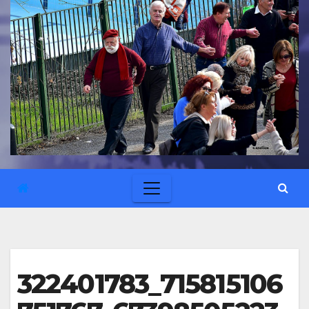
322401783_715815106