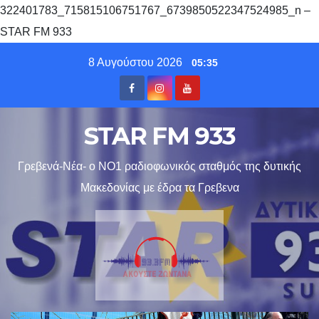
322401783_715815106751767_6739850522347524985_n –
STAR FM 933
Skip
8 Αυγούστου 2026
05:35
to
content
STAR FM 933
Γρεβενά-Νέα- ο ΝΟ1 ραδιοφωνικός σταθμός της δυτικής
Μακεδονίας με έδρα τα Γρεβενα