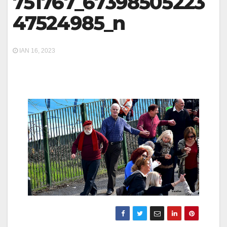
751767_67398505223
47524985_n
ΙΑΝ 16, 2023