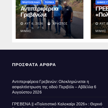
ΠΡΩΤΟΣΕΛΙΔΟ
ΤΟΠΙΚΑ
ΔΗΜΟΣ 
Αντιπεριφέρεια
ΓΡΕΒ
Γρεβενών:
«Πολ
Ολοκληρώνεται η
2026
ΑΥΓ 6, 2026
ΧΡΉΣΤΟΣ
ΑΥΓ 6
ασφαλτόστρωση της
με τ
οδού Περιβόλι –
ταιν
ΜΊΜΗΣ
ΜΊΜΗΣ
Αβδέλλα
Ανάσ
ΠΡΌΣΦΑΤΑ ΆΡΘΡΑ
Αντιπεριφέρεια Γρεβενών: Ολοκληρώνεται η
ασφαλτόστρωση της οδού Περιβόλι – Αβδέλλα
6
Αυγούστου 2026
ΓΡΕΒΕΝΑ || «Πολιτιστικό Καλοκαίρι 2026» : Θερινό