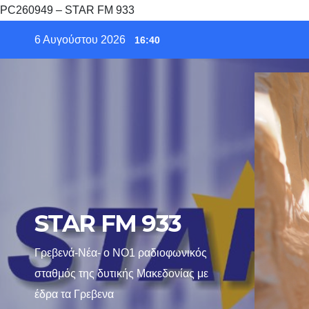
PC260949 – STAR FM 933
Skip
6 Αυγούστου 2026
16:40
to
content
STAR FM 933
Γρεβενά-Νέα- ο ΝΟ1 ραδιοφωνικός
σταθμός της δυτικής Μακεδονίας με
έδρα τα Γρεβενα