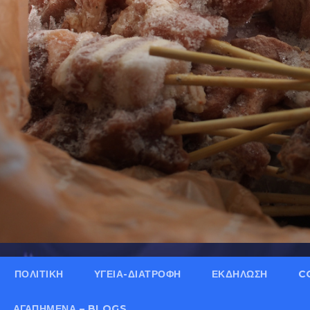
ΠΟΛΙΤΙΚΗ
ΥΓΕΙΑ-ΔΙΑΤΡΟΦΗ
ΕΚΔΗΛΩΣΗ
C
ΑΓΑΠΗΜΈΝΑ – BLOGS