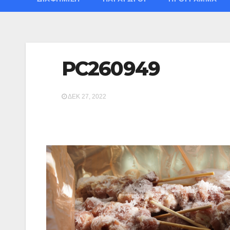
PC260949
ΔΕΚ 27, 2022