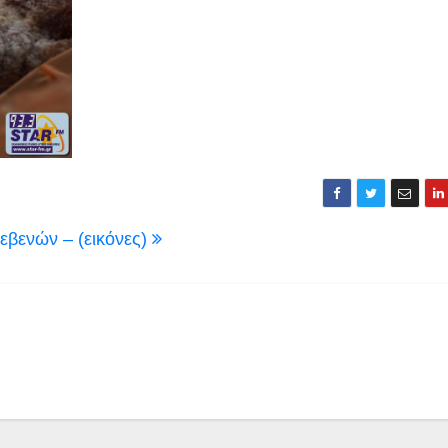
βενών – (εικόνες)