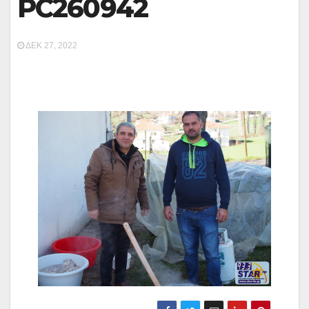
PC260942
ΔΕΚ 27, 2022