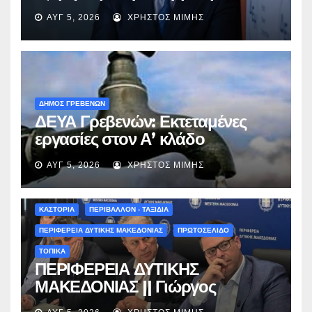
EBITDA στα €1,2 δισ.
ΑΥΓ 5, 2026
ΧΡΉΣΤΟΣ ΜΊΜΗΣ
ΔΗΜΟΣ ΓΡΕΒΕΝΩΝ
ΔΕΥΑ Γρεβενών: Εκτεταμένες
εργασίες στον Α’ κλάδο
ύδρευσης – Ποιες περιοχές
ΑΥΓ 5, 2026
ΧΡΉΣΤΟΣ ΜΊΜΗΣ
επηρεάζονται την Πέμπτη
ΚΑΣΤΟΡΙΑ
ΠΕΡΙΒΑΛΛΟΝ - ΤΑΞΙΔΙΑ
ΠΕΡΙΦΕΡΕΙΑ ΔΥΤΙΚΗΣ ΜΑΚΕΔΟΝΙΑΣ
ΠΡΩΤΟΣΕΛΙΔΟ
ΤΟΠΙΚΑ
ΠΕΡΙΦΕΡΕΙΑ ΔΥΤΙΚΗΣ
ΜΑΚΕΔΟΝΙΑΣ || Γιώργος
Αμανατίδης για Φράγμα