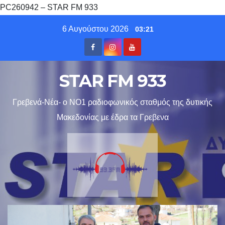
PC260942 – STAR FM 933
Skip
6 Αυγούστου 2026
03:21
to
content
STAR FM 933
Γρεβενά-Νέα- ο ΝΟ1 ραδιοφωνικός σταθμός της δυτικής
Μακεδονίας με έδρα τα Γρεβενα