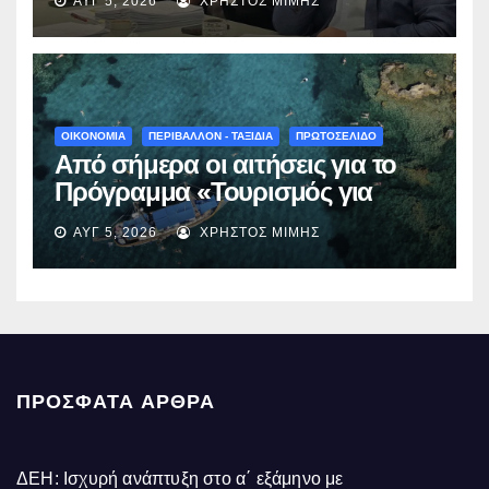
ΑΥΓ 5, 2026
ΧΡΉΣΤΟΣ ΜΊΜΗΣ
Νεστορίου: «Η δέσμευσή μας
γίνεται πράξη με εξασφαλισμένη
χρηματοδότηση»
ΟΙΚΟΝΟΜΙΑ
ΠΕΡΙΒΑΛΛΟΝ - ΤΑΞΙΔΙΑ
ΠΡΩΤΟΣΕΛΙΔΟ
Από σήμερα οι αιτήσεις για το
Πρόγραμμα «Τουρισμός για
Όλους 2026-2027» – Πότε λήγει
ΑΥΓ 5, 2026
ΧΡΉΣΤΟΣ ΜΊΜΗΣ
η προσθεσμία
ΠΡΌΣΦΑΤΑ ΆΡΘΡΑ
ΔΕΗ: Ισχυρή ανάπτυξη στο α΄ εξάμηνο με