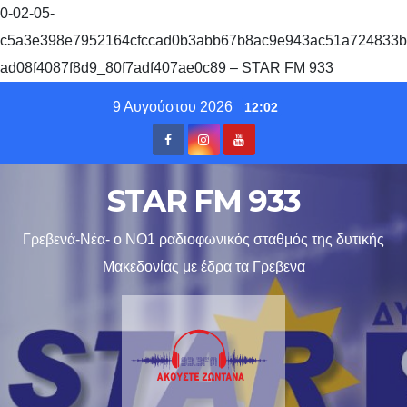
0-02-05-
c5a3e398e7952164cfccad0b3abb67b8ac9e943ac51a724833b
ad08f4087f8d9_80f7adf407ae0c89 – STAR FM 933
Skip
9 Αυγούστου 2026
12:02
to
content
STAR FM 933
Γρεβενά-Νέα- ο ΝΟ1 ραδιοφωνικός σταθμός της δυτικής
Μακεδονίας με έδρα τα Γρεβενα