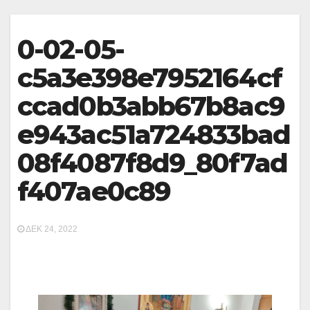
0-02-05-
c5a3e398e7952164cf
ccad0b3abb67b8ac9
e943ac51a724833bad
08f4087f8d9_80f7ad
f407ae0c89
ΔΕΚ 24, 2022