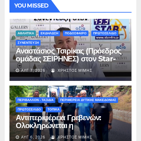
YOU MISSED
ΑΘΛΗΤΙΚΑ
ΕΚΔΗΛΩΣΗ
ΠΟΔΟΣΦΑΙΡΟ
ΠΡΩΤΟΣΕΛΙΔΟ
ΣΥΝΕΝΤΕΥΞΗ
Αναστάσιος Τσιρίκας (Πρόεδρος
ομάδας ΣΕΙΡΗΝΕΣ) στον Star-
fm 93.3: «Το όνειρο έγινε
ΑΥΓ 7, 2026
ΧΡΉΣΤΟΣ ΜΊΜΗΣ
πραγματικότητα – Σας
περιμένουμε όλους το Σάββατο
στη Μυρσίνα Γρεβενών !» –
(audio)
ΠΕΡΙΒΑΛΛΟΝ - ΤΑΞΙΔΙΑ
ΠΕΡΙΦΕΡΕΙΑ ΔΥΤΙΚΗΣ ΜΑΚΕΔΟΝΙΑΣ
ΠΡΩΤΟΣΕΛΙΔΟ
ΤΟΠΙΚΑ
Αντιπεριφέρεια Γρεβενών:
Ολοκληρώνεται η
ασφαλτόστρωση της οδού
ΑΥΓ 6, 2026
ΧΡΉΣΤΟΣ ΜΊΜΗΣ