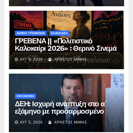
Περιβόλι – Αβδέλλα
ΔΗΜΟΣ ΓΡΕΒΕΝΩΝ
ΕΚΔΗΛΩΣΗ
ΓΡΕΒΕΝΑ || «Πολιτιστικό
Καλοκαίρι 2026» : Θερινό Σινεμά
με την βραβευμένη ταινία
ΑΥΓ 6, 2026
ΧΡΉΣΤΟΣ ΜΊΜΗΣ
«Μικρές Ανάσες».
ΟΙΚΟΝΟΜΙΑ
ΔΕΗ: Ισχυρή ανάπτυξη στο α΄
εξάμηνο με προσαρμοσμένο
EBITDA στα €1,2 δισ.
ΑΥΓ 5, 2026
ΧΡΉΣΤΟΣ ΜΊΜΗΣ