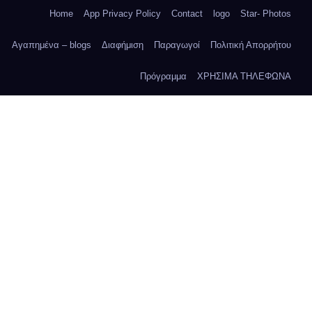
Home
App Privacy Policy
Contact
logo
Star- Photos
Αγαπημένα – blogs
Διαφήμιση
Παραγωγοί
Πολιτική Απορρήτου
Πρόγραμμα
ΧΡΗΣΙΜΑ ΤΗΛΕΦΩΝΑ