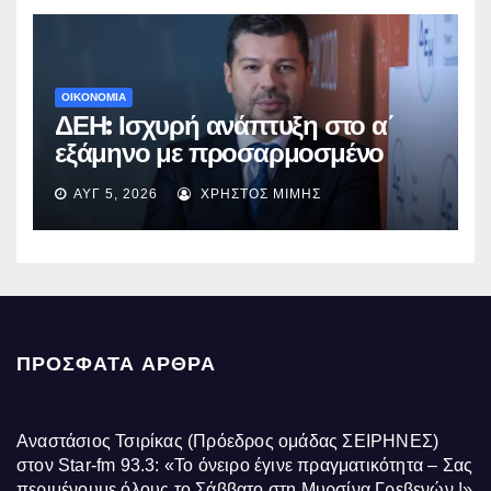
ΟΙΚΟΝΟΜΙΑ
ΔΕΗ: Ισχυρή ανάπτυξη στο α΄
εξάμηνο με προσαρμοσμένο
EBITDA στα €1,2 δισ.
ΑΥΓ 5, 2026
ΧΡΉΣΤΟΣ ΜΊΜΗΣ
ΠΡΌΣΦΑΤΑ ΆΡΘΡΑ
Αναστάσιος Τσιρίκας (Πρόεδρος ομάδας ΣΕΙΡΗΝΕΣ)
στον Star-fm 93.3: «Το όνειρο έγινε πραγματικότητα – Σας
περιμένουμε όλους το Σάββατο στη Μυρσίνα Γρεβενών !»