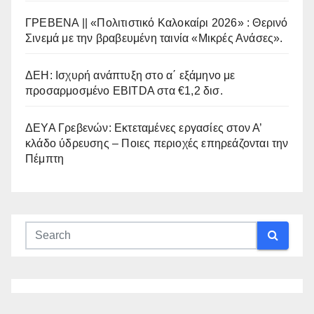
ΓΡΕΒΕΝΑ || «Πολιτιστικό Καλοκαίρι 2026» : Θερινό
Σινεμά με την βραβευμένη ταινία «Μικρές Ανάσες».
ΔΕΗ: Ισχυρή ανάπτυξη στο α΄ εξάμηνο με
προσαρμοσμένο EBITDA στα €1,2 δισ.
ΔΕΥΑ Γρεβενών: Εκτεταμένες εργασίες στον Α’
κλάδο ύδρευσης – Ποιες περιοχές επηρεάζονται την
Πέμπτη