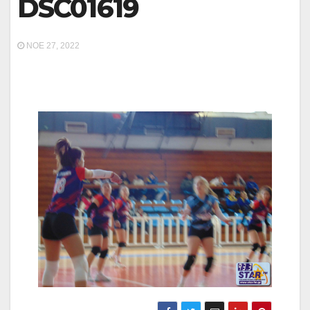
DSC01619
ΝΟΈ 27, 2022