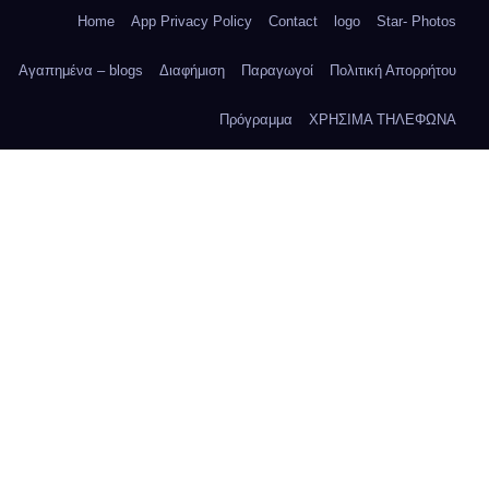
Home
App Privacy Policy
Contact
logo
Star- Photos
Αγαπημένα – blogs
Διαφήμιση
Παραγωγοί
Πολιτική Απορρήτου
Πρόγραμμα
ΧΡΗΣΙΜΑ ΤΗΛΕΦΩΝΑ