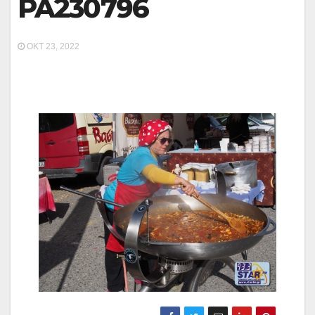
PA230796
ΟΚΤ 23, 2022