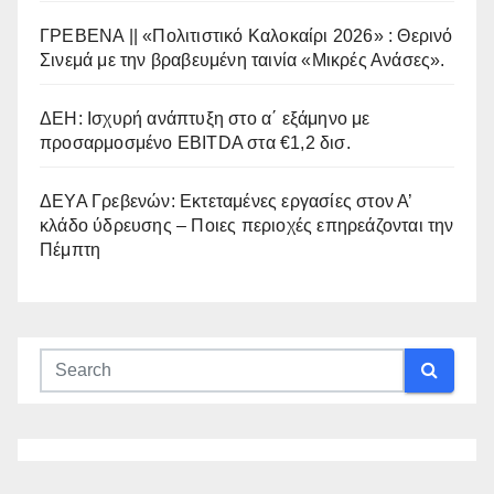
ΓΡΕΒΕΝΑ || «Πολιτιστικό Καλοκαίρι 2026» : Θερινό
Σινεμά με την βραβευμένη ταινία «Μικρές Ανάσες».
ΔΕΗ: Ισχυρή ανάπτυξη στο α΄ εξάμηνο με
προσαρμοσμένο EBITDA στα €1,2 δισ.
ΔΕΥΑ Γρεβενών: Εκτεταμένες εργασίες στον Α’
κλάδο ύδρευσης – Ποιες περιοχές επηρεάζονται την
Πέμπτη