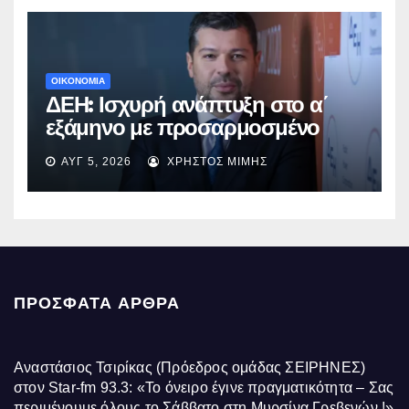
ΟΙΚΟΝΟΜΙΑ
ΔΕΗ: Ισχυρή ανάπτυξη στο α΄
εξάμηνο με προσαρμοσμένο
EBITDA στα €1,2 δισ.
ΑΥΓ 5, 2026
ΧΡΉΣΤΟΣ ΜΊΜΗΣ
ΠΡΌΣΦΑΤΑ ΆΡΘΡΑ
Αναστάσιος Τσιρίκας (Πρόεδρος ομάδας ΣΕΙΡΗΝΕΣ)
στον Star-fm 93.3: «Το όνειρο έγινε πραγματικότητα – Σας
περιμένουμε όλους το Σάββατο στη Μυρσίνα Γρεβενών !»