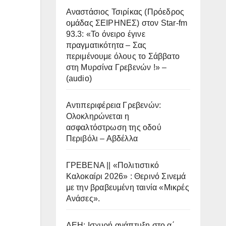
Αναστάσιος Τσιρίκας (Πρόεδρος
ομάδας ΣΕΙΡΗΝΕΣ) στον Star-fm
93.3: «Το όνειρο έγινε
πραγματικότητα – Σας
περιμένουμε όλους το Σάββατο
στη Μυρσίνα Γρεβενών !» –
(audio)
Αντιπεριφέρεια Γρεβενών:
Ολοκληρώνεται η
ασφαλτόστρωση της οδού
Περιβόλι – Αβδέλλα
ΓΡΕΒΕΝΑ || «Πολιτιστικό
Καλοκαίρι 2026» : Θερινό Σινεμά
με την βραβευμένη ταινία «Μικρές
Ανάσες».
ΔΕΗ: Ισχυρή ανάπτυξη στο α΄