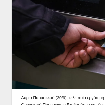
Αύριο Παρασκευή (30/9), τελευταία εργάσιμη
Οργανισμό Προνοιακών Επιδομάτων και Κοι