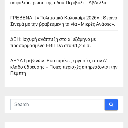
ασφαλτόστρωση της οδού Περιβόλι – Αβδέλλα
ΓΡΕΒΕΝΑ || «Πολιτιστικό Καλοκαίρι 2026» : Θερινό
Σινεμά με την βραβευμένη ταινία «Μικρές Ανάσες».
ΔΕΗ: Ισχυρή ανάπτυξη στο α΄ εξάμηνο με
προσαρμοσμένο EBITDA στα €1,2 δισ.
ΔΕΥΑ Γρεβενών: Εκτεταμένες εργασίες στον Α’
κλάδο ύδρευσης – Ποιες περιοχές επηρεάζονται την
Πέμπτη