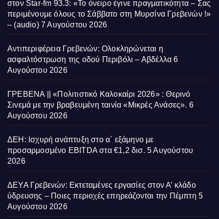
στον Star-fm 93.3: «Το όνειρο έγινε πραγματικότητα – Σας
περιμένουμε όλους το Σάββατο στη Μυρσίνα Γρεβενών !»
– (audio)
7 Αυγούστου 2026
Αντιπεριφέρεια Γρεβενών: Ολοκληρώνεται η
ασφαλτόστρωση της οδού Περιβόλι – Αβδέλλα
6
Αυγούστου 2026
ΓΡΕΒΕΝΑ || «Πολιτιστικό Καλοκαίρι 2026» : Θερινό
Σινεμά με την βραβευμένη ταινία «Μικρές Ανάσες».
6
Αυγούστου 2026
ΔΕΗ: Ισχυρή ανάπτυξη στο α΄ εξάμηνο με
προσαρμοσμένο EBITDA στα €1,2 δισ.
5 Αυγούστου
2026
ΔΕΥΑ Γρεβενών: Εκτεταμένες εργασίες στον Α’ κλάδο
ύδρευσης – Ποιες περιοχές επηρεάζονται την Πέμπτη
5
Αυγούστου 2026