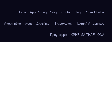
Home
App Privacy Policy
Contact
logo
Star- Photos
Αγαπημένα – blogs
Διαφήμιση
Παραγωγοί
Πολιτική Απορρήτου
Πρόγραμμα
ΧΡΗΣΙΜΑ ΤΗΛΕΦΩΝΑ