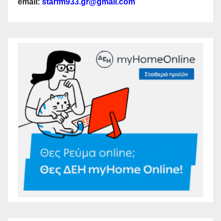
email:
starfm933.gr@gmail.com