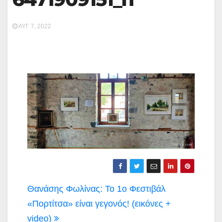
ΑΥΓ 7, 2022
Πλοήγηση
Θανάσης Φωλίνας: Το 1ο Φεστιβάλ
άρθρων
«Πορτίτσα» είναι γεγονός! (εικόνες +
video)