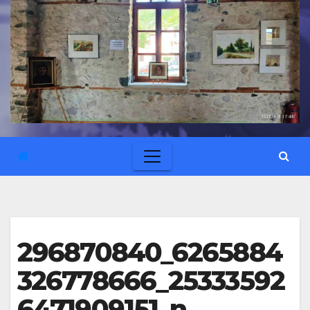
296870840_6265884
326778666_25333592
6471909151_n