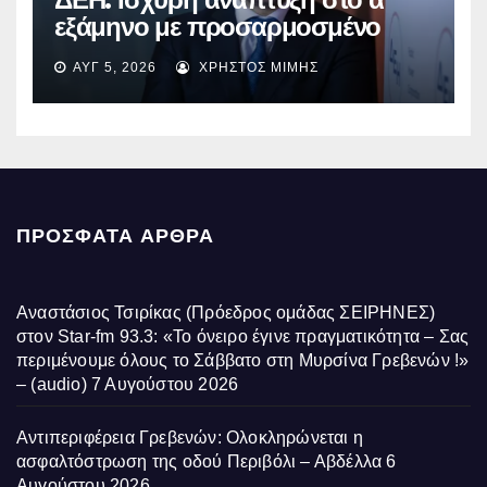
εξάμηνο με προσαρμοσμένο
EBITDA στα €1,2 δισ.
ΑΥΓ 5, 2026
ΧΡΉΣΤΟΣ ΜΊΜΗΣ
ΠΡΌΣΦΑΤΑ ΆΡΘΡΑ
Αναστάσιος Τσιρίκας (Πρόεδρος ομάδας ΣΕΙΡΗΝΕΣ)
στον Star-fm 93.3: «Το όνειρο έγινε πραγματικότητα – Σας
περιμένουμε όλους το Σάββατο στη Μυρσίνα Γρεβενών !»
– (audio)
7 Αυγούστου 2026
Αντιπεριφέρεια Γρεβενών: Ολοκληρώνεται η
ασφαλτόστρωση της οδού Περιβόλι – Αβδέλλα
6
Αυγούστου 2026