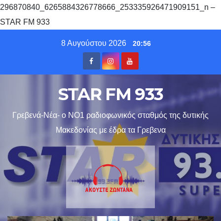
296870840_6265884326778666_253335926471909151_n –
STAR FM 933
Skip
8 Αυγούστου 2026
20:56
to
content
STAR FM 933
Γρεβενά-Νέα- ο ΝΟ1 ραδιοφωνικός σταθμός της δυτικής
Μακεδονίας με έδρα τα Γρεβενα