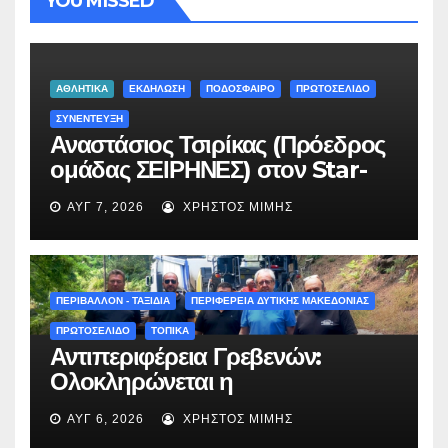
YOU MISSED
ΑΘΛΗΤΙΚΑ
ΕΚΔΗΛΩΣΗ
ΠΟΔΟΣΦΑΙΡΟ
ΠΡΩΤΟΣΕΛΙΔΟ
ΣΥΝΕΝΤΕΥΞΗ
Αναστάσιος Τσιρίκας (Πρόεδρος
ομάδας ΣΕΙΡΗΝΕΣ) στον Star-
fm 93.3: «Το όνειρο έγινε
ΑΥΓ 7, 2026
ΧΡΉΣΤΟΣ ΜΊΜΗΣ
πραγματικότητα – Σας
περιμένουμε όλους το Σάββατο
στη Μυρσίνα Γρεβενών !» –
(audio)
ΠΕΡΙΒΑΛΛΟΝ - ΤΑΞΙΔΙΑ
ΠΕΡΙΦΕΡΕΙΑ ΔΥΤΙΚΗΣ ΜΑΚΕΔΟΝΙΑΣ
ΠΡΩΤΟΣΕΛΙΔΟ
ΤΟΠΙΚΑ
Αντιπεριφέρεια Γρεβενών:
Ολοκληρώνεται η
ασφαλτόστρωση της οδού
ΑΥΓ 6, 2026
ΧΡΉΣΤΟΣ ΜΊΜΗΣ
Περιβόλι – Αβδέλλα