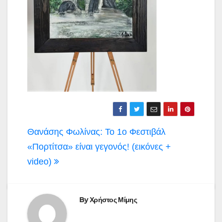
Πλοήγηση
Θανάσης Φωλίνας: Το 1ο Φεστιβάλ
άρθρων
«Πορτίτσα» είναι γεγονός! (εικόνες +
video)
By
Χρήστος Μίμης