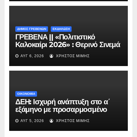
ΔΗΜΟΣ ΓΡΕΒΕΝΩΝ
ΕΚΔΗΛΩΣΗ
ΓΡΕΒΕΝΑ || «Πολιτιστικό
Καλοκαίρι 2026» : Θερινό Σινεμά
με την βραβευμένη ταινία
ΑΥΓ 6, 2026
ΧΡΉΣΤΟΣ ΜΊΜΗΣ
«Μικρές Ανάσες».
ΟΙΚΟΝΟΜΙΑ
ΔΕΗ: Ισχυρή ανάπτυξη στο α΄
εξάμηνο με προσαρμοσμένο
EBITDA στα €1,2 δισ.
ΑΥΓ 5, 2026
ΧΡΉΣΤΟΣ ΜΊΜΗΣ