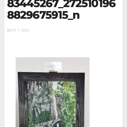
83445267_272510196
8829675915_n
ΑΥΓ 7, 2022