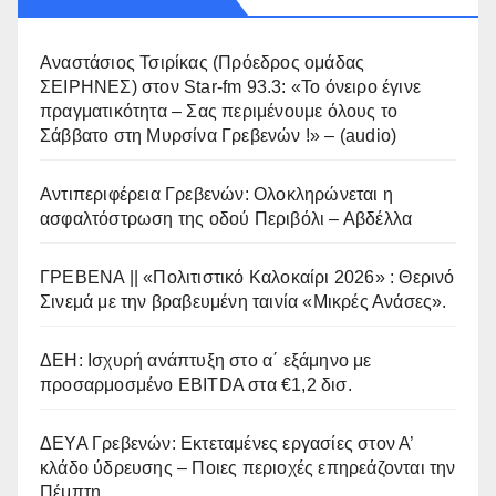
Αναστάσιος Τσιρίκας (Πρόεδρος ομάδας
ΣΕΙΡΗΝΕΣ) στον Star-fm 93.3: «Το όνειρο έγινε
πραγματικότητα – Σας περιμένουμε όλους το
Σάββατο στη Μυρσίνα Γρεβενών !» – (audio)
Αντιπεριφέρεια Γρεβενών: Ολοκληρώνεται η
ασφαλτόστρωση της οδού Περιβόλι – Αβδέλλα
ΓΡΕΒΕΝΑ || «Πολιτιστικό Καλοκαίρι 2026» : Θερινό
Σινεμά με την βραβευμένη ταινία «Μικρές Ανάσες».
ΔΕΗ: Ισχυρή ανάπτυξη στο α΄ εξάμηνο με
προσαρμοσμένο EBITDA στα €1,2 δισ.
ΔΕΥΑ Γρεβενών: Εκτεταμένες εργασίες στον Α’
κλάδο ύδρευσης – Ποιες περιοχές επηρεάζονται την
Πέμπτη