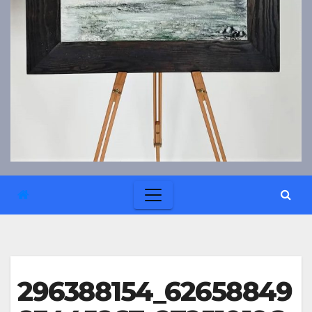
296388154_62658849