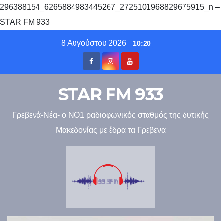
296388154_6265884983445267_2725101968829675915_n –
STAR FM 933
Skip
8 Αυγούστου 2026
10:20
to
content
STAR FM 933
Γρεβενά-Νέα- ο ΝΟ1 ραδιοφωνικός σταθμός της δυτικής
Μακεδονίας με έδρα τα Γρεβενα