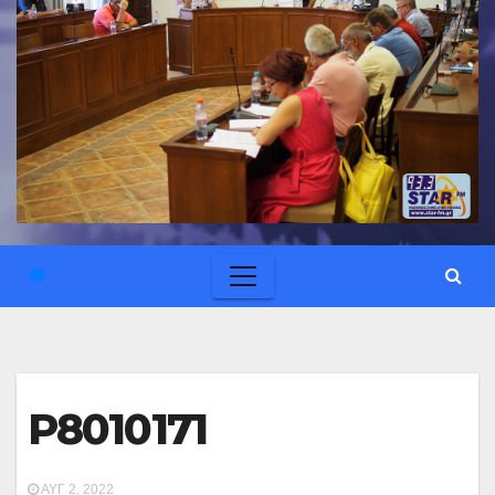
P8010171
ΑΥΓ 2, 2022