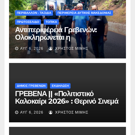
στη Μυρσίνα Γρεβενών !» –
(audio)
ΠΕΡΙΒΑΛΛΟΝ - ΤΑΞΙΔΙΑ
ΠΕΡΙΦΕΡΕΙΑ ΔΥΤΙΚΗΣ ΜΑΚΕΔΟΝΙΑΣ
ΠΡΩΤΟΣΕΛΙΔΟ
ΤΟΠΙΚΑ
Αντιπεριφέρεια Γρεβενών:
Ολοκληρώνεται η
ασφαλτόστρωση της οδού
ΑΥΓ 6, 2026
ΧΡΉΣΤΟΣ ΜΊΜΗΣ
Περιβόλι – Αβδέλλα
ΔΗΜΟΣ ΓΡΕΒΕΝΩΝ
ΕΚΔΗΛΩΣΗ
ΓΡΕΒΕΝΑ || «Πολιτιστικό
Καλοκαίρι 2026» : Θερινό Σινεμά
με την βραβευμένη ταινία
ΑΥΓ 6, 2026
ΧΡΉΣΤΟΣ ΜΊΜΗΣ
«Μικρές Ανάσες».