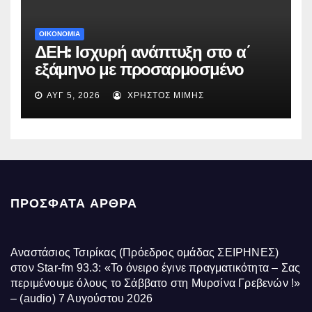
ΟΙΚΟΝΟΜΙΑ
ΔΕΗ: Ισχυρή ανάπτυξη στο α΄
εξάμηνο με προσαρμοσμένο
EBITDA στα €1,2 δισ.
ΑΥΓ 5, 2026
ΧΡΉΣΤΟΣ ΜΊΜΗΣ
ΠΡΌΣΦΑΤΑ ΆΡΘΡΑ
Αναστάσιος Τσιρίκας (Πρόεδρος ομάδας ΣΕΙΡΗΝΕΣ)
στον Star-fm 93.3: «Το όνειρο έγινε πραγματικότητα – Σας
περιμένουμε όλους το Σάββατο στη Μυρσίνα Γρεβενών !»
– (audio)
7 Αυγούστου 2026