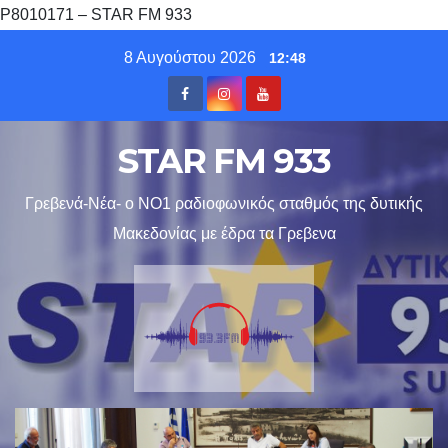
P8010171 – STAR FM 933
Skip
8 Αυγούστου 2026
12:48
to
content
STAR FM 933
Γρεβενά-Νέα- ο ΝΟ1 ραδιοφωνικός σταθμός της δυτικής
Μακεδονίας με έδρα τα Γρεβενα