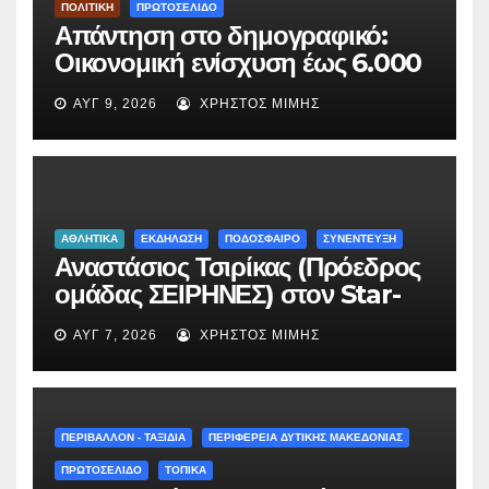
ΠΟΛΙΤΙΚΗ
ΠΡΩΤΟΣΕΛΙΔΟ
Απάντηση στο δημογραφικό:
Οικονομική ενίσχυση έως 6.000
ευρώ σε οικογένειες του
ΑΥΓ 9, 2026
ΧΡΉΣΤΟΣ ΜΊΜΗΣ
Περιβολίου Γρεβενών από τον
Όμιλο Σαράντη
ΑΘΛΗΤΙΚΑ
ΕΚΔΗΛΩΣΗ
ΠΟΔΟΣΦΑΙΡΟ
ΣΥΝΕΝΤΕΥΞΗ
Αναστάσιος Τσιρίκας (Πρόεδρος
ομάδας ΣΕΙΡΗΝΕΣ) στον Star-
fm 93.3: «Το όνειρο έγινε
ΑΥΓ 7, 2026
ΧΡΉΣΤΟΣ ΜΊΜΗΣ
πραγματικότητα – Σας
περιμένουμε όλους το Σάββατο
στη Μυρσίνα Γρεβενών !» –
(audio)
ΠΕΡΙΒΑΛΛΟΝ - ΤΑΞΙΔΙΑ
ΠΕΡΙΦΕΡΕΙΑ ΔΥΤΙΚΗΣ ΜΑΚΕΔΟΝΙΑΣ
ΠΡΩΤΟΣΕΛΙΔΟ
ΤΟΠΙΚΑ