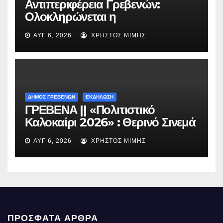
Αντιπεριφέρεια Γρεβενών:
Ολοκληρώνεται η
ασφαλτόστρωση της οδού
ΑΥΓ 6, 2026
ΧΡΉΣΤΟΣ ΜΊΜΗΣ
Περιβόλι – Αβδέλλα
ΔΗΜΟΣ ΓΡΕΒΕΝΩΝ
ΕΚΔΗΛΩΣΗ
ΓΡΕΒΕΝΑ || «Πολιτιστικό
Καλοκαίρι 2026» : Θερινό Σινεμά
με την βραβευμένη ταινία
ΑΥΓ 6, 2026
ΧΡΉΣΤΟΣ ΜΊΜΗΣ
«Μικρές Ανάσες».
ΠΡΌΣΦΑΤΑ ΆΡΘΡΑ