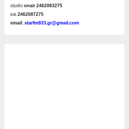
studio
onair 2462083275
και
2462087275
email:
starfm933.gr@gmail.com