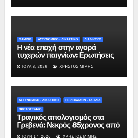
Νεστορίου: «Η δέσμευσή μας
γίνεται πράξη με εξασφαλισμένη
χρηματοδότηση»
GAMING
ΑΣΤΥΝΟΜΙΚΟ - ΔΙΚΑΣΤΙΚΟ
ΔΙΑΔΙΚΤΥΟ
Η νέα εποχή στην αγορά
τυχερών παιγνίων: Ερωτήσεις
και απαντήσεις για το νέο
ΙΟΎΛ 8, 2026
ΧΡΉΣΤΟΣ ΜΊΜΗΣ
νομοσχέδιο
ΑΣΤΥΝΟΜΙΚΟ - ΔΙΚΑΣΤΙΚΟ
ΠΕΡΙΒΑΛΛΟΝ - ΤΑΞΙΔΙΑ
ΠΡΩΤΟΣΕΛΙΔΟ
Τραγικός απολογισμός στα
Γρεβενά: Νεκρός 85χρονος από
πυρκαγιά σε σπίτι στον
ΙΟΎΝ 17, 2026
ΧΡΉΣΤΟΣ ΜΊΜΗΣ