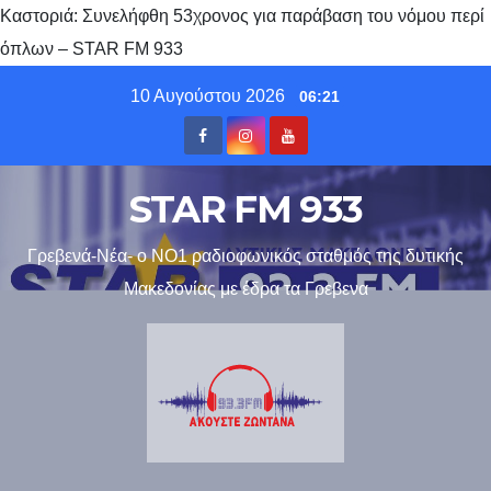
Καστοριά: Συνελήφθη 53χρονος για παράβαση του νόμου περί
όπλων – STAR FM 933
Skip
10 Αυγούστου 2026
06:21
to
content
STAR FM 933
Γρεβενά-Νέα- ο ΝΟ1 ραδιοφωνικός σταθμός της δυτικής
Μακεδονίας με έδρα τα Γρεβενα