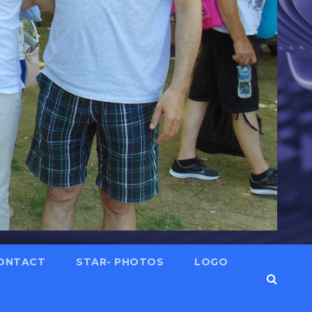
ONTACT
STAR- PHOTOS
LOGO