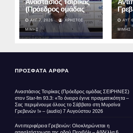
Αναστάσιος Τσιρίκας
Αντι
(Πρόεδρος ομάδας
Γρεβ
ΣΕΙΡΗΝΕΣ) στον Star-
Ολοκ
ΑΥΓ 7, 2026
ΧΡΉΣΤΟΣ
ΑΥΓ 6
fm 93.3: «Το όνειρο
ασφα
έγινε πραγματικότητα –
οδού
ΜΊΜΗΣ
ΜΊΜΗΣ
Σας περιμένουμε
Αβδέ
όλους το Σάββατο στη
Μυρσίνα Γρεβενών !» –
(audio)
ΠΡΌΣΦΑΤΑ ΆΡΘΡΑ
Αναστάσιος Τσιρίκας (Πρόεδρος ομάδας ΣΕΙΡΗΝΕΣ)
στον Star-fm 93.3: «Το όνειρο έγινε πραγματικότητα –
Σας περιμένουμε όλους το Σάββατο στη Μυρσίνα
Γρεβενών !» – (audio)
7 Αυγούστου 2026
Αντιπεριφέρεια Γρεβενών: Ολοκληρώνεται η
ασφαλτόστρωση της οδού Περιβόλι – Αβδέλλα
6