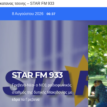
κατανας τσενης – STAR FM 933
Skip
8 Αυγούστου 2026
06:37
to
content
STAR FM 933
Γρεβενά-Νέα- ο ΝΟ1 ραδιοφωνικός
σταθμός της δυτικής Μακεδονίας με
έδρα τα Γρεβενα