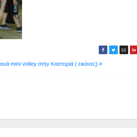
υά mini volley στην Καστοριά ( εικόνες)