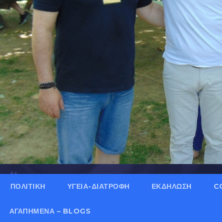
ΠΟΛΙΤΙΚΗ
ΥΓΕΙΑ-ΔΙΑΤΡΟΦΗ
ΕΚΔΗΛΩΣΗ
C
ΑΓΑΠΗΜΈΝΑ – BLOGS