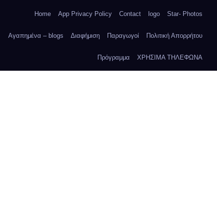
Home
App Privacy Policy
Contact
logo
Star- Photos
Αγαπημένα – blogs
Διαφήμιση
Παραγωγοί
Πολιτική Απορρήτου
Πρόγραμμα
ΧΡΗΣΙΜΑ ΤΗΛΕΦΩΝΑ