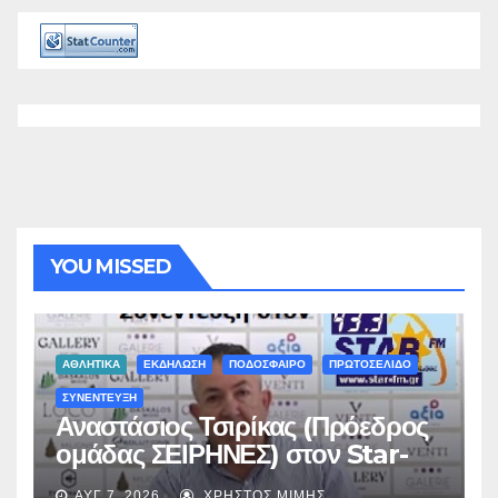
YOU MISSED
ΑΘΛΗΤΙΚΑ
ΕΚΔΗΛΩΣΗ
ΠΟΔΟΣΦΑΙΡΟ
ΠΡΩΤΟΣΕΛΙΔΟ
ΣΥΝΕΝΤΕΥΞΗ
Αναστάσιος Τσιρίκας (Πρόεδρος
ομάδας ΣΕΙΡΗΝΕΣ) στον Star-
fm 93.3: «Το όνειρο έγινε
ΑΥΓ 7, 2026
ΧΡΉΣΤΟΣ ΜΊΜΗΣ