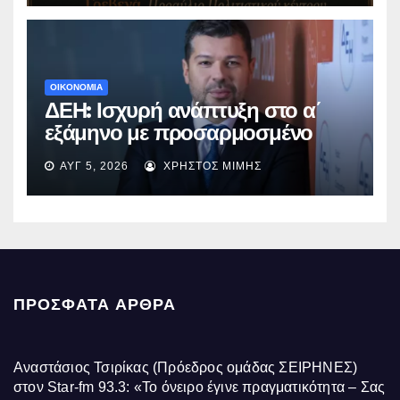
ΟΙΚΟΝΟΜΙΑ
ΔΕΗ: Ισχυρή ανάπτυξη στο α΄
εξάμηνο με προσαρμοσμένο
EBITDA στα €1,2 δισ.
ΑΥΓ 5, 2026
ΧΡΉΣΤΟΣ ΜΊΜΗΣ
ΠΡΌΣΦΑΤΑ ΆΡΘΡΑ
Αναστάσιος Τσιρίκας (Πρόεδρος ομάδας ΣΕΙΡΗΝΕΣ)
στον Star-fm 93.3: «Το όνειρο έγινε πραγματικότητα – Σας