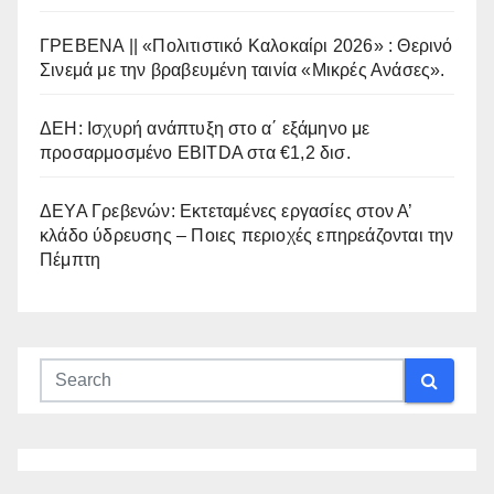
ΓΡΕΒΕΝΑ || «Πολιτιστικό Καλοκαίρι 2026» : Θερινό
Σινεμά με την βραβευμένη ταινία «Μικρές Ανάσες».
ΔΕΗ: Ισχυρή ανάπτυξη στο α΄ εξάμηνο με
προσαρμοσμένο EBITDA στα €1,2 δισ.
ΔΕΥΑ Γρεβενών: Εκτεταμένες εργασίες στον Α’
κλάδο ύδρευσης – Ποιες περιοχές επηρεάζονται την
Πέμπτη