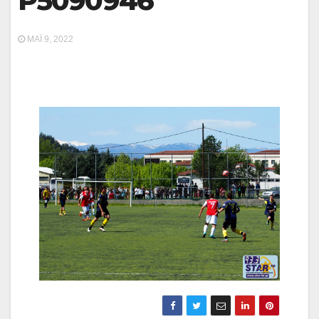
P5090946
ΜΆΙ 9, 2022