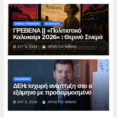
ΔΗΜΟΣ ΓΡΕΒΕΝΩΝ
ΕΚΔΗΛΩΣΗ
ΓΡΕΒΕΝΑ || «Πολιτιστικό
Καλοκαίρι 2026» : Θερινό Σινεμά
με την βραβευμένη ταινία
ΑΥΓ 6, 2026
ΧΡΉΣΤΟΣ ΜΊΜΗΣ
«Μικρές Ανάσες».
ΟΙΚΟΝΟΜΙΑ
ΔΕΗ: Ισχυρή ανάπτυξη στο α΄
εξάμηνο με προσαρμοσμένο
EBITDA στα €1,2 δισ.
ΑΥΓ 5, 2026
ΧΡΉΣΤΟΣ ΜΊΜΗΣ