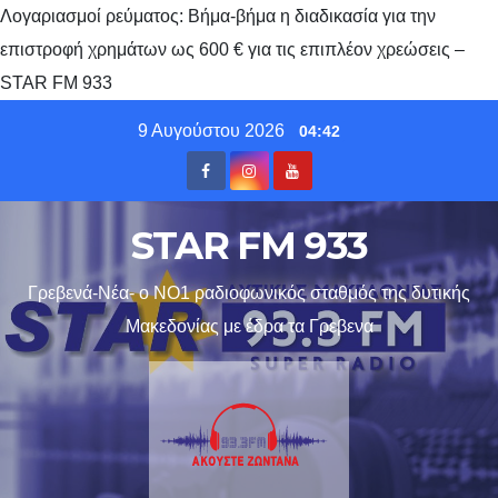
Λογαριασμοί ρεύματος: Βήμα-βήμα η διαδικασία για την
επιστροφή χρημάτων ως 600 € για τις επιπλέον χρεώσεις –
STAR FM 933
Skip
9 Αυγούστου 2026
04:42
to
content
STAR FM 933
Γρεβενά-Νέα- ο ΝΟ1 ραδιοφωνικός σταθμός της δυτικής
Μακεδονίας με έδρα τα Γρεβενα